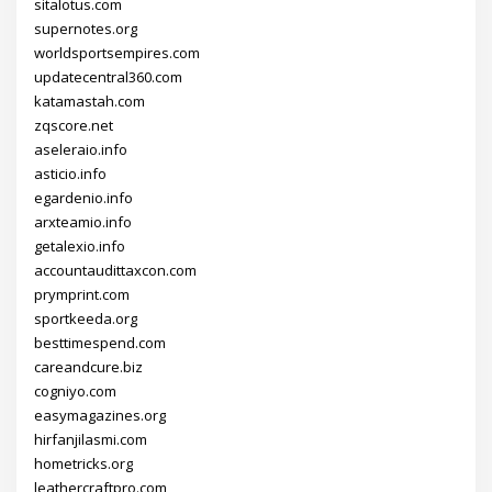
sitalotus.com
supernotes.org
worldsportsempires.com
updatecentral360.com
katamastah.com
zqscore.net
aseleraio.info
asticio.info
egardenio.info
arxteamio.info
getalexio.info
accountaudittaxcon.com
prymprint.com
sportkeeda.org
besttimespend.com
careandcure.biz
cogniyo.com
easymagazines.org
hirfanjilasmi.com
hometricks.org
leathercraftpro.com