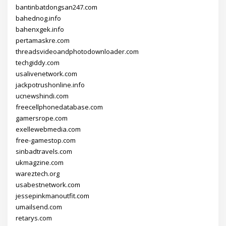
bantinbatdongsan247.com
bahednog.info
bahenxgek.info
pertamaskre.com
threadsvideoandphotodownloader.com
techgiddy.com
usalivenetwork.com
jackpotrushonline.info
ucnewshindi.com
freecellphonedatabase.com
gamersrope.com
exellewebmedia.com
free-gamestop.com
sinbadtravels.com
ukmagzine.com
wareztech.org
usabestnetwork.com
jessepinkmanoutfit.com
umailsend.com
retarys.com