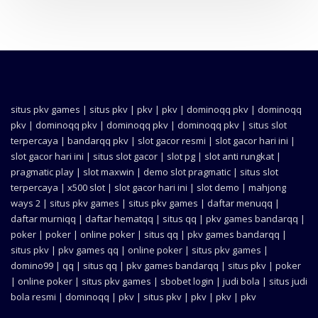
situs pkv games
|
situs pkv
|
pkv
|
pkv
|
dominoqq pkv
|
dominoqq
pkv
|
dominoqq pkv
|
dominoqq pkv
|
dominoqq pkv
|
situs slot
terpercaya
|
bandarqq pkv
|
slot gacor resmi
|
slot gacor hari ini
|
slot gacor hari ini
|
situs slot gacor
|
slot pg
|
slot anti rungkat
|
pragmatic play
|
slot maxwin
|
demo slot pragmatic
|
situs slot
terpercaya
|
x500 slot
|
slot gacor hari ini
|
slot demo
|
mahjong
ways 2
|
situs pkv games
|
situs pkv games
|
daftar menuqq
|
daftar murniqq
|
daftar hematqq
|
situs qq
|
pkv games bandarqq
|
poker
|
poker
|
online poker
|
situs qq
|
pkv games bandarqq
|
situs pkv
|
pkv games qq
|
online poker
|
situs pkv games
|
domino99
|
qq
|
situs qq
|
pkv games bandarqq
|
situs pkv
|
poker
|
online poker
|
situs pkv games
|
sbobet login
|
judi bola
|
situs judi
bola resmi
|
dominoqq
|
pkv
|
situs pkv
|
pkv
|
pkv
|
pkv