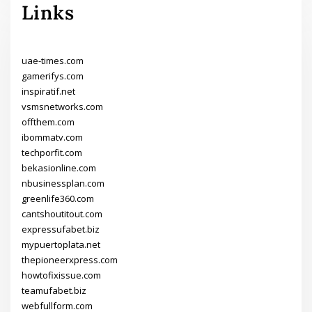
Links
uae-times.com
gamerifys.com
inspiratif.net
vsmsnetworks.com
offthem.com
ibommatv.com
techporfit.com
bekasionline.com
nbusinessplan.com
greenlife360.com
cantshoutitout.com
expressufabet.biz
mypuertoplata.net
thepioneerxpress.com
howtofixissue.com
teamufabet.biz
webfullform.com