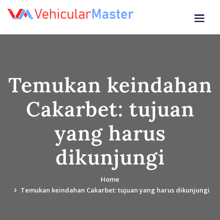
Skip
to
content
Temukan keindahan
Cakarbet: tujuan
yang harus
dikunjungi
Home
Temukan keindahan Cakarbet: tujuan yang harus dikunjungi