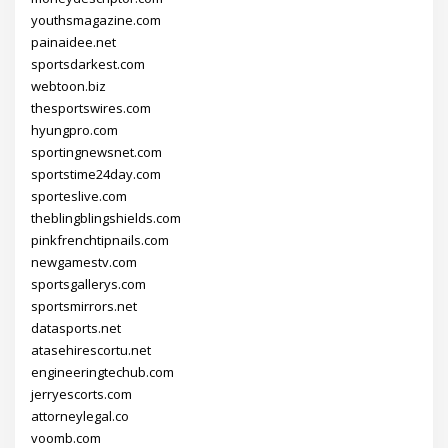
youthsmagazine.com
painaidee.net
sportsdarkest.com
webtoon.biz
thesportswires.com
hyungpro.com
sportingnewsnet.com
sportstime24day.com
sporteslive.com
theblingblingshields.com
pinkfrenchtipnails.com
newgamestv.com
sportsgallerys.com
sportsmirrors.net
datasports.net
atasehirescortu.net
engineeringtechub.com
jerryescorts.com
attorneylegal.co
voomb.com