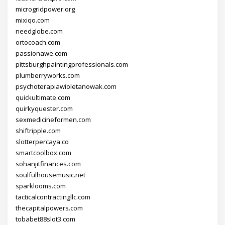
microgridpower.org
mixiqo.com
needglobe.com
ortocoach.com
passionawe.com
pittsburghpaintingprofessionals.com
plumberryworks.com
psychoterapiawioletanowak.com
quickultimate.com
quirkyquester.com
sexmedicineformen.com
shiftripple.com
slotterpercaya.co
smartcoolbox.com
sohanjitfinances.com
soulfulhousemusic.net
sparklooms.com
tacticalcontractingllc.com
thecapitalpowers.com
tobabet88slot3.com