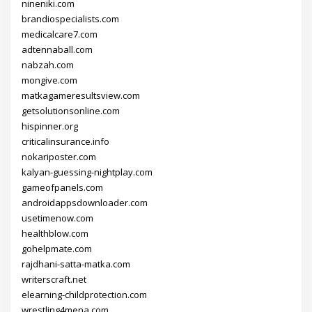
nineniki.com
brandiospecialists.com
medicalcare7.com
adtennaball.com
nabzah.com
mongive.com
matkagameresultsview.com
getsolutionsonline.com
hispinner.org
criticalinsurance.info
nokariposter.com
kalyan-guessing-nightplay.com
gameofpanels.com
androidappsdownloader.com
usetimenow.com
healthblow.com
gohelpmate.com
rajdhani-satta-matka.com
writerscraft.net
elearning-childprotection.com
wrestling4mena.com