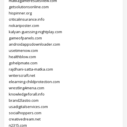
matkagameresultsview.com
getsolutionsonline.com
hispinner.org
criticalinsurance.info
nokariposter.com
kalyan-guessing-nightplay.com
gameofpanels.com
androidappsdownloader.com
usetimenow.com
healthblow.com
gohelpmate.com
rajdhani-satta-matka.com
writerscraft.net
elearning-childprotection.com
wrestling4mena.com
knowledgeforall.info
brand2lastio.com
usadigitalservices.com
socialhoppers.com
creativedream.net
n2315.com