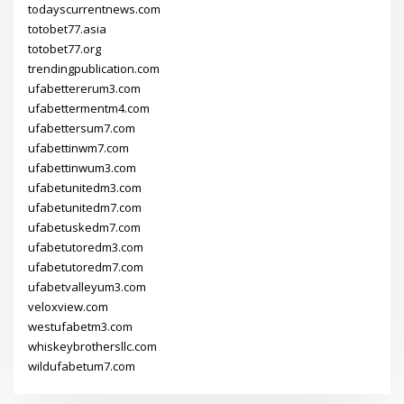
todayscurrentnews.com
totobet77.asia
totobet77.org
trendingpublication.com
ufabettererum3.com
ufabettermentm4.com
ufabettersum7.com
ufabettinwm7.com
ufabettinwum3.com
ufabetunitedm3.com
ufabetunitedm7.com
ufabetuskedm7.com
ufabetutoredm3.com
ufabetutoredm7.com
ufabetvalleyum3.com
veloxview.com
westufabetm3.com
whiskeybrothersllc.com
wildufabetum7.com