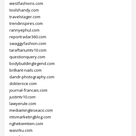
westfashions.com
toolshandy.com
travelstager.com
trendinspires.com
rannyephul.com
reportradar360.com
swaggyfashion.com
taraftariumtv10.com
questionquery.com
bodybuildinglegend.com
brilliant-nails.com
dandr-photography.com
dokteroce.com
journal-francais.com
justintv10.com
lawyerule.com
mediamingleseaco.com
mtsmarketingblog.com
nghekiemtien.com
wasirku.com