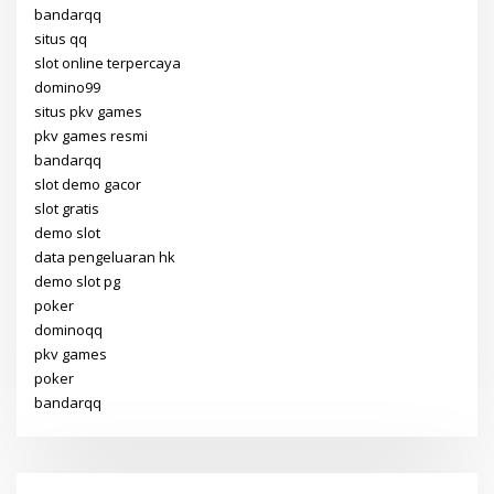
bandarqq
situs qq
slot online terpercaya
domino99
situs pkv games
pkv games resmi
bandarqq
slot demo gacor
slot gratis
demo slot
data pengeluaran hk
demo slot pg
poker
dominoqq
pkv games
poker
bandarqq