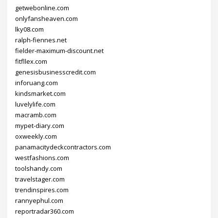
getwebonline.com
onlyfansheaven.com
lky08.com
ralph-fiennes.net
fielder-maximum-discount.net
fitfllex.com
genesisbusinesscredit.com
inforuang.com
kindsmarket.com
luvelylife.com
macramb.com
mypet-diary.com
oxweekly.com
panamacitydeckcontractors.com
westfashions.com
toolshandy.com
travelstager.com
trendinspires.com
rannyephul.com
reportradar360.com