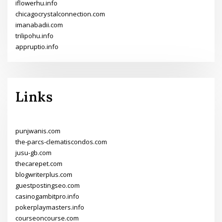
iflowerhu.info
chicagocrystalconnection.com
imanabadii.com
trilipohu.info
appruptio.info
Links
punjwanis.com
the-parcs-clematiscondos.com
jusu-gb.com
thecarepet.com
blogwriterplus.com
guestpostingseo.com
casinogambitpro.info
pokerplaymasters.info
courseoncourse.com