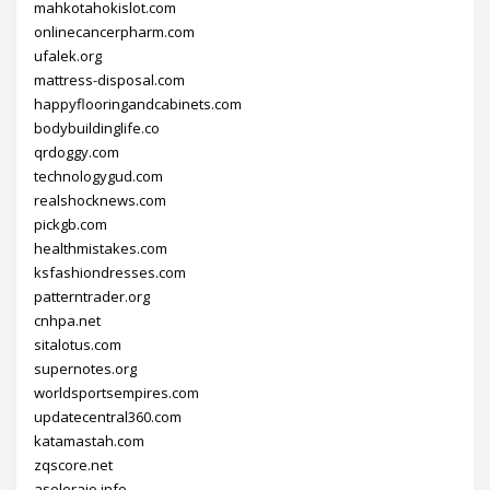
mahkotahokislot.com
onlinecancerpharm.com
ufalek.org
mattress-disposal.com
happyflooringandcabinets.com
bodybuildinglife.co
qrdoggy.com
technologygud.com
realshocknews.com
pickgb.com
healthmistakes.com
ksfashiondresses.com
patterntrader.org
cnhpa.net
sitalotus.com
supernotes.org
worldsportsempires.com
updatecentral360.com
katamastah.com
zqscore.net
aseleraio.info