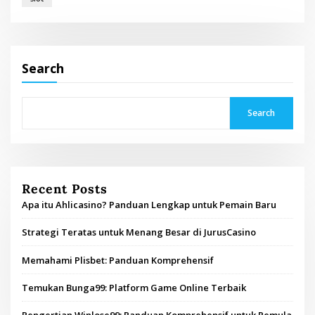
Search
Search
Recent Posts
Apa itu Ahlicasino? Panduan Lengkap untuk Pemain Baru
Strategi Teratas untuk Menang Besar di JurusCasino
Memahami Plisbet: Panduan Komprehensif
Temukan Bunga99: Platform Game Online Terbaik