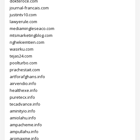
dokteroce.com
journal-francais.com
justintv10.com
lawyerule.com
mediamingleseaco.com
mtsmarketingblog.com
nghekiemtien.com
wasirku.com
tejas24.com
poolturbo.com
prachestait.com
artforafghans.info
airvendio.info
healthexe.info
puretecx.info
tecadvance.info
aminityio.info
amiolahu.info
ampacheme.info
ampullahu.info
aromaxme.info