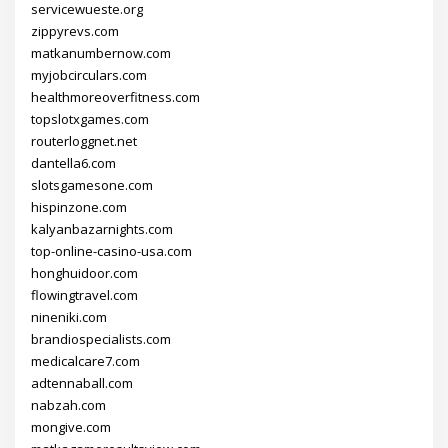
servicewueste.org
zippyrevs.com
matkanumbernow.com
myjobcirculars.com
healthmoreoverfitness.com
topslotxgames.com
routerloggnet.net
dantella6.com
slotsgamesone.com
hispinzone.com
kalyanbazarnights.com
top-online-casino-usa.com
honghuidoor.com
flowingtravel.com
nineniki.com
brandiospecialists.com
medicalcare7.com
adtennaball.com
nabzah.com
mongive.com