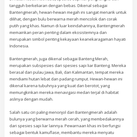
tangguh berkeliaran dengan bebas. Dikenal sebagai
Bantengmerah, hewan-hewan megah ini sangat menarik untuk
dilihat, dengan bulu berwarna merah mencolok dan corak
putih yang khas. Namun di luar keindahannya, Bantengmerah
memainkan peran penting dalam ekosistemnya dan
merupakan simbol penting kekayaan keanekaragaman hayati
Indonesia.
Bantengmerah, juga dikenal sebagai Banteng Merah,
merupakan subspesies dari spesies sapi liar Banteng. Mereka
berasal dari pulau Jawa, Bali, dan Kalimantan, tempat mereka
mendiami hutan lebat dan padang rumput. Hewan-hewan ini
dikenal karena tubuhnya yang kuat dan berotot, yang
memungkinkan mereka menavigasi medan terjal di habitat
aslinya dengan mudah.
Salah satu ciri paling menonjol dari Bantengmerah adalah
bulunya yang berwarna merah cerah, yang membedakannya
dari spesies sapi liar lainnya. Pewarnaan khas ini berfungsi
sebagai bentuk kamuflase, membantu mereka menyatu