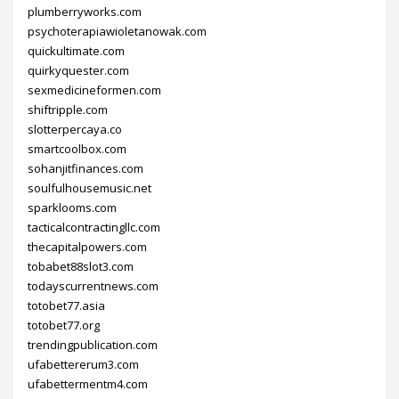
plumberryworks.com
psychoterapiawioletanowak.com
quickultimate.com
quirkyquester.com
sexmedicineformen.com
shiftripple.com
slotterpercaya.co
smartcoolbox.com
sohanjitfinances.com
soulfulhousemusic.net
sparklooms.com
tacticalcontractingllc.com
thecapitalpowers.com
tobabet88slot3.com
todayscurrentnews.com
totobet77.asia
totobet77.org
trendingpublication.com
ufabettererum3.com
ufabettermentm4.com