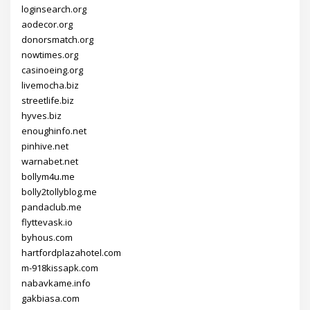
loginsearch.org
aodecor.org
donorsmatch.org
nowtimes.org
casinoeing.org
livemocha.biz
streetlife.biz
hyves.biz
enoughinfo.net
pinhive.net
warnabet.net
bollym4u.me
bolly2tollyblog.me
pandaclub.me
flyttevask.io
byhous.com
hartfordplazahotel.com
m-918kissapk.com
nabavkame.info
gakbiasa.com