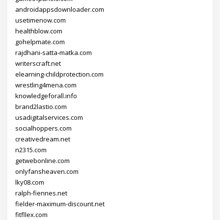
androidappsdownloader.com
usetimenow.com
healthblow.com
gohelpmate.com
rajdhani-satta-matka.com
writerscraft.net
elearning-childprotection.com
wrestling4mena.com
knowledgeforall.info
brand2lastio.com
usadigitalservices.com
socialhoppers.com
creativedream.net
n2315.com
getwebonline.com
onlyfansheaven.com
lky08.com
ralph-fiennes.net
fielder-maximum-discount.net
fitfllex.com