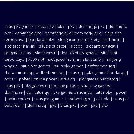
situs pkv games
|
situs pkv
|
pkv
|
pkv
|
dominoqq pkv
|
dominoqq
pkv
|
dominoqq pkv
|
dominoqq pkv
|
dominoqq pkv
|
situs slot
terpercaya
|
bandarqq pkv
|
slot gacor resmi
|
slot gacor hari ini
|
slot gacor hari ini
|
situs slot gacor
|
slot pg
|
slot anti rungkat
|
pragmatic play
|
slot maxwin
|
demo slot pragmatic
|
situs slot
terpercaya
|
x500 slot
|
slot gacor hari ini
|
slot demo
|
mahjong
ways 2
|
situs pkv games
|
situs pkv games
|
daftar menuqq
|
daftar murniqq
|
daftar hematqq
|
situs qq
|
pkv games bandarqq
|
poker
|
poker
|
online poker
|
situs qq
|
pkv games bandarqq
|
situs pkv
|
pkv games qq
|
online poker
|
situs pkv games
|
domino99
|
qq
|
situs qq
|
pkv games bandarqq
|
situs pkv
|
poker
|
online poker
|
situs pkv games
|
sbobet login
|
judi bola
|
situs judi
bola resmi
|
dominoqq
|
pkv
|
situs pkv
|
pkv
|
pkv
|
pkv