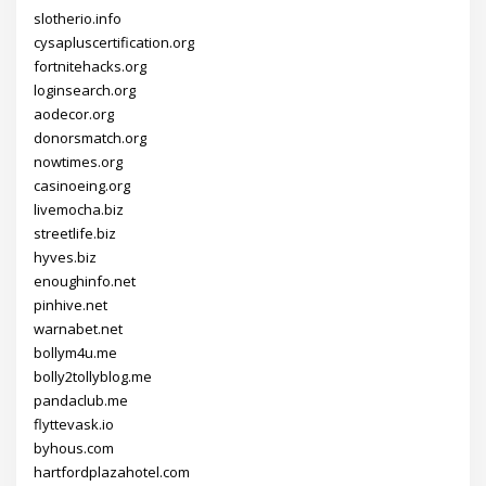
slotherio.info
cysapluscertification.org
fortnitehacks.org
loginsearch.org
aodecor.org
donorsmatch.org
nowtimes.org
casinoeing.org
livemocha.biz
streetlife.biz
hyves.biz
enoughinfo.net
pinhive.net
warnabet.net
bollym4u.me
bolly2tollyblog.me
pandaclub.me
flyttevask.io
byhous.com
hartfordplazahotel.com