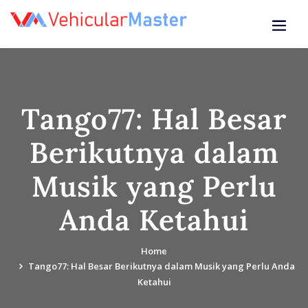
Skip
to
content
Tango77: Hal Besar
Berikutnya dalam
Musik yang Perlu
Anda Ketahui
Home
Tango77: Hal Besar Berikutnya dalam Musik yang Perlu Anda
Ketahui