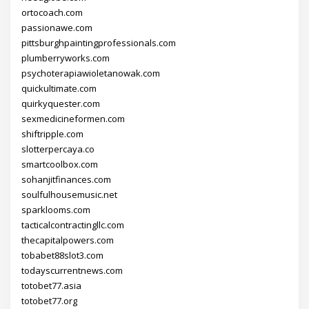
ortocoach.com
passionawe.com
pittsburghpaintingprofessionals.com
plumberryworks.com
psychoterapiawioletanowak.com
quickultimate.com
quirkyquester.com
sexmedicineformen.com
shiftripple.com
slotterpercaya.co
smartcoolbox.com
sohanjitfinances.com
soulfulhousemusic.net
sparklooms.com
tacticalcontractingllc.com
thecapitalpowers.com
tobabet88slot3.com
todayscurrentnews.com
totobet77.asia
totobet77.org