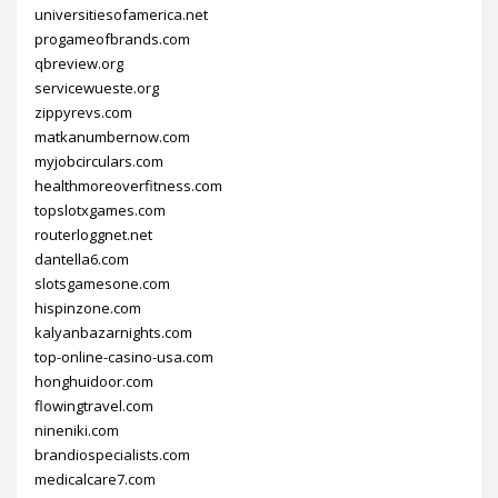
universitiesofamerica.net
progameofbrands.com
qbreview.org
servicewueste.org
zippyrevs.com
matkanumbernow.com
myjobcirculars.com
healthmoreoverfitness.com
topslotxgames.com
routerloggnet.net
dantella6.com
slotsgamesone.com
hispinzone.com
kalyanbazarnights.com
top-online-casino-usa.com
honghuidoor.com
flowingtravel.com
nineniki.com
brandiospecialists.com
medicalcare7.com