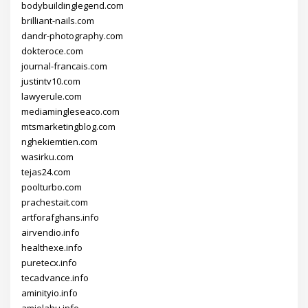
bodybuildinglegend.com
brilliant-nails.com
dandr-photography.com
dokteroce.com
journal-francais.com
justintv10.com
lawyerule.com
mediamingleseaco.com
mtsmarketingblog.com
nghekiemtien.com
wasirku.com
tejas24.com
poolturbo.com
prachestait.com
artforafghans.info
airvendio.info
healthexe.info
puretecx.info
tecadvance.info
aminityio.info
amiolahu.info