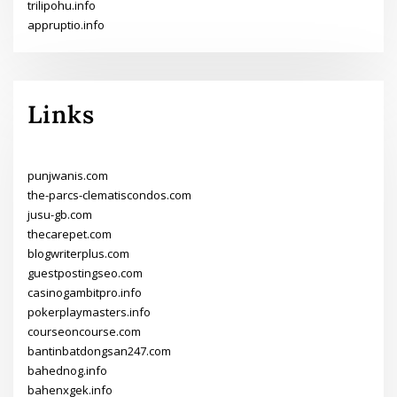
trilipohu.info
appruptio.info
Links
punjwanis.com
the-parcs-clematiscondos.com
jusu-gb.com
thecarepet.com
blogwriterplus.com
guestpostingseo.com
casinogambitpro.info
pokerplaymasters.info
courseoncourse.com
bantinbatdongsan247.com
bahednog.info
bahenxgek.info