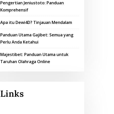
Pengertian Jeniustoto: Panduan
Komprehensif
Apa itu Dewi4D? Tinjauan Mendalam
Panduan Utama Gajibet: Semua yang
Perlu Anda Ketahui
Majestibet: Panduan Utama untuk
Taruhan Olahraga Online
Links