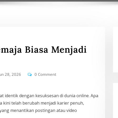
emaja Biasa Menjadi
un 28, 2026
0 Comment
 identik dengan kesuksesan di dunia online. Apa
a kini telah berubah menjadi karier penuh,
yang menantikan postingan atau video