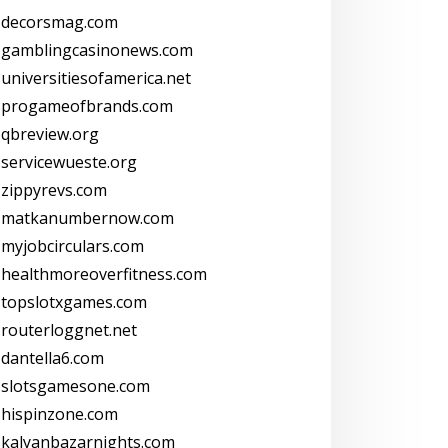
decorsmag.com
gamblingcasinonews.com
universitiesofamerica.net
progameofbrands.com
qbreview.org
servicewueste.org
zippyrevs.com
matkanumbernow.com
myjobcirculars.com
healthmoreoverfitness.com
topslotxgames.com
routerloggnet.net
dantella6.com
slotsgamesone.com
hispinzone.com
kalyanbazarnights.com