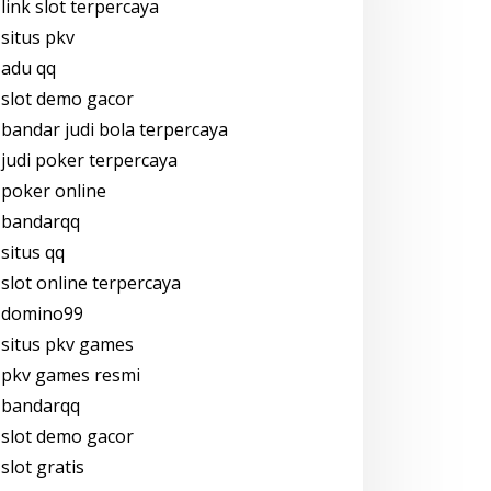
link slot terpercaya
situs pkv
adu qq
slot demo gacor
bandar judi bola terpercaya
judi poker terpercaya
poker online
bandarqq
situs qq
slot online terpercaya
domino99
situs pkv games
pkv games resmi
bandarqq
slot demo gacor
slot gratis