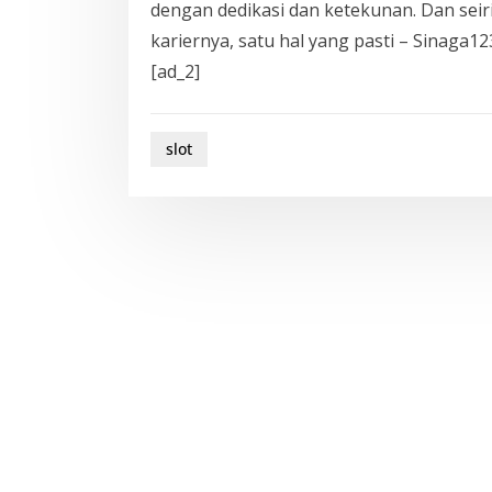
dengan dedikasi dan ketekunan. Dan sei
kariernya, satu hal yang pasti – Sinaga12
[ad_2]
slot