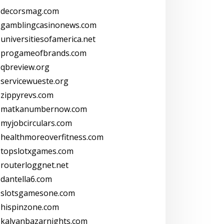
decorsmag.com
gamblingcasinonews.com
universitiesofamerica.net
progameofbrands.com
qbreview.org
servicewueste.org
zippyrevs.com
matkanumbernow.com
myjobcirculars.com
healthmoreoverfitness.com
topslotxgames.com
routerloggnet.net
dantella6.com
slotsgamesone.com
hispinzone.com
kalyanbazarnights.com