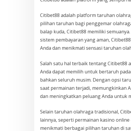
Citibet88 adalah platform taruhan olah
pilihan taruhan bagi penggemar olahraga.
balap kuda, Citibet88 memiliki semuan
sistem pembayaran yang aman, Citibet
Anda dan menikmati sensasi taruhan ola
Salah satu hal terbaik tentang Citibet88 
Anda dapat memilih untuk bertaruh pada
bahkan seluruh musim. Dengan opsi tar
saat permainan terjadi, memungkinkan An
dan meningkatkan peluang Anda untuk 
Selain taruhan olahraga tradisional, Cit
lainnya, seperti permainan kasino online 
menikmati berbagai pilihan taruhan di sa