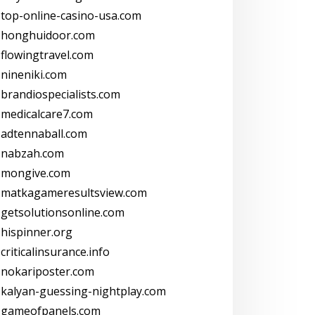
top-online-casino-usa.com
honghuidoor.com
flowingtravel.com
nineniki.com
brandiospecialists.com
medicalcare7.com
adtennaball.com
nabzah.com
mongive.com
matkagameresultsview.com
getsolutionsonline.com
hispinner.org
criticalinsurance.info
nokariposter.com
kalyan-guessing-nightplay.com
gameofpanels.com