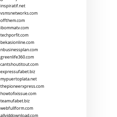
inspiratif.net
vsmsnetworks.com
offthem.com
ibommatv.com
techporfit.com
bekasionline.com
nbusinessplan.com
greenlife360.com
cantshoutitout.com
expressufabet.biz
mypuertoplata.net
thepioneerxpress.com
howtofixissue.com
teamufabet.biz
webfullform.com
allviddownload.com