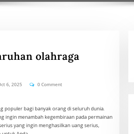
aruhan olahraga
ct 6, 2025
0 Comment
g populer bagi banyak orang di seluruh dunia.
ang ingin menambah kegembiraan pada permainan
serius yang ingin menghasilkan uang serius,
a untuk Anda.