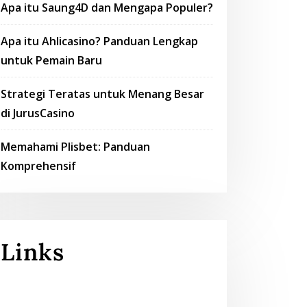
Apa itu Saung4D dan Mengapa Populer?
Apa itu Ahlicasino? Panduan Lengkap
untuk Pemain Baru
Strategi Teratas untuk Menang Besar
di JurusCasino
Memahami Plisbet: Panduan
Komprehensif
Links