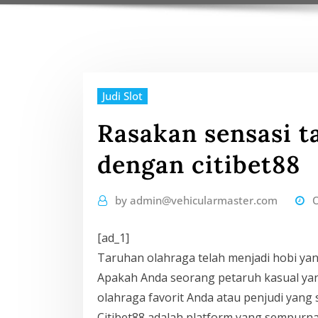
Judi Slot
Rasakan sensasi t
dengan citibet88
by
admin@vehicularmaster.com
O
[ad_1]
Taruhan olahraga telah menjadi hobi yan
Apakah Anda seorang petaruh kasual y
olahraga favorit Anda atau penjudi yang 
Citibet88 adalah platform yang sempurn