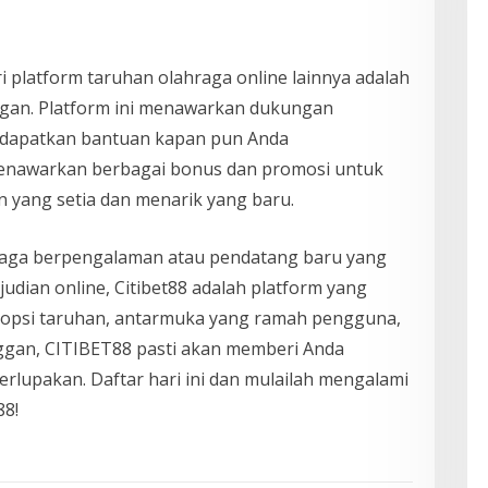
 platform taruhan olahraga online lainnya adalah
gan. Platform ini menawarkan dukungan
ndapatkan bantuan kapan pun Anda
 menawarkan berbagai bonus dan promosi untuk
yang setia dan menarik yang baru.
hraga berpengalaman atau pendatang baru yang
judian online, Citibet88 adalah platform yang
opsi taruhan, antarmuka yang ramah pengguna,
gan, CITIBET88 pasti akan memberi Anda
rlupakan. Daftar hari ini dan mulailah mengalami
88!