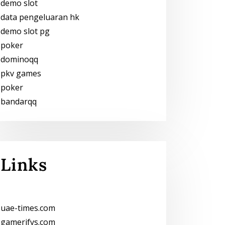
demo slot
data pengeluaran hk
demo slot pg
poker
dominoqq
pkv games
poker
bandarqq
Links
uae-times.com
gamerifys.com