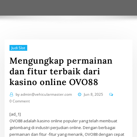
Judi Slot
Mengungkap permainan
dan fitur terbaik dari
kasino online OVO88
by
admin@vehicularmaster.com
Jun 8, 2025
0 Comment
[ad_1]
OVO88 adalah kasino online populer yang telah membuat
gelombang di industri perjudian online. Dengan berbagai
permainan dan fitur -fitur yang menarik, OVO88 dengan cepat