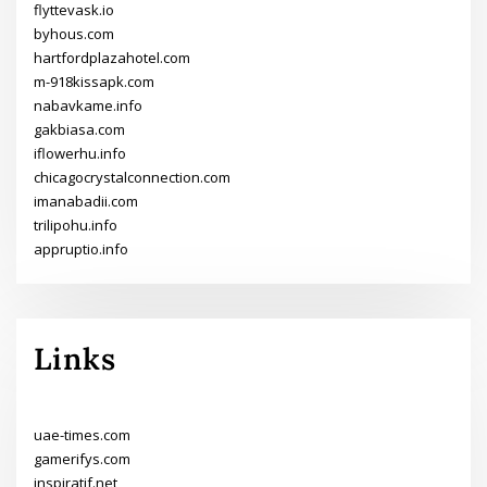
flyttevask.io
byhous.com
hartfordplazahotel.com
m-918kissapk.com
nabavkame.info
gakbiasa.com
iflowerhu.info
chicagocrystalconnection.com
imanabadii.com
trilipohu.info
appruptio.info
Links
uae-times.com
gamerifys.com
inspiratif.net