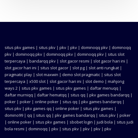
situs pkv games
|
situs pkv
|
pkv
|
pkv
|
dominoqq pkv
|
dominoqq
pkv
|
dominoqq pkv
|
dominoqq pkv
|
dominoqq pkv
|
situs slot
terpercaya
|
bandarqq pkv
|
slot gacor resmi
|
slot gacor hari ini
|
slot gacor hari ini
|
situs slot gacor
|
slot pg
|
slot anti rungkat
|
pragmatic play
|
slot maxwin
|
demo slot pragmatic
|
situs slot
terpercaya
|
x500 slot
|
slot gacor hari ini
|
slot demo
|
mahjong
ways 2
|
situs pkv games
|
situs pkv games
|
daftar menuqq
|
daftar murniqq
|
daftar hematqq
|
situs qq
|
pkv games bandarqq
|
poker
|
poker
|
online poker
|
situs qq
|
pkv games bandarqq
|
situs pkv
|
pkv games qq
|
online poker
|
situs pkv games
|
domino99
|
qq
|
situs qq
|
pkv games bandarqq
|
situs pkv
|
poker
|
online poker
|
situs pkv games
|
sbobet login
|
judi bola
|
situs judi
bola resmi
|
dominoqq
|
pkv
|
situs pkv
|
pkv
|
pkv
|
pkv