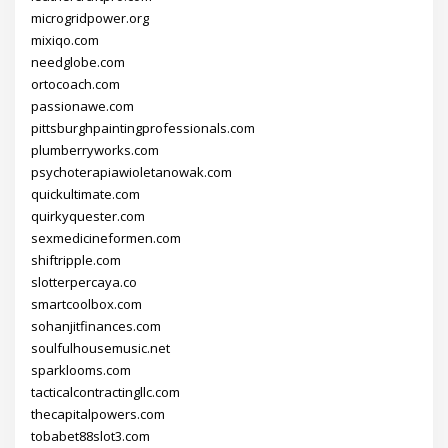
microgridpower.org
mixiqo.com
needglobe.com
ortocoach.com
passionawe.com
pittsburghpaintingprofessionals.com
plumberryworks.com
psychoterapiawioletanowak.com
quickultimate.com
quirkyquester.com
sexmedicineformen.com
shiftripple.com
slotterpercaya.co
smartcoolbox.com
sohanjitfinances.com
soulfulhousemusic.net
sparklooms.com
tacticalcontractingllc.com
thecapitalpowers.com
tobabet88slot3.com