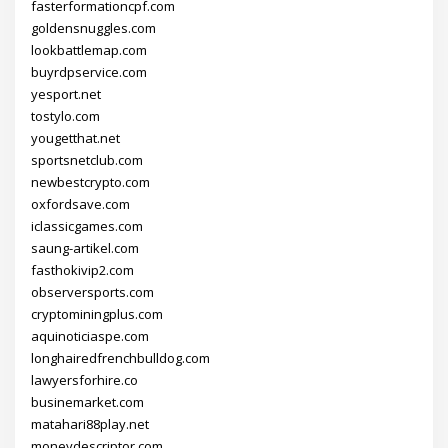
fasterformationcpf.com
goldensnuggles.com
lookbattlemap.com
buyrdpservice.com
yesport.net
tostylo.com
yougetthat.net
sportsnetclub.com
newbestcrypto.com
oxfordsave.com
iclassicgames.com
saung-artikel.com
fasthokivip2.com
observersports.com
cryptominingplus.com
aquinoticiaspe.com
longhairedfrenchbulldog.com
lawyersforhire.co
businemarket.com
matahari88play.net
moneydescriptor.com