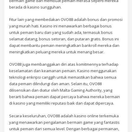
bermain game dan membuat pemain merasa seperti mereka
berada di kasino sungguhan.
Fitur lain yang membedakan OVO88 adalah bonus dan promosi
yang murah hati. Kasino ini menawarkan berbagai bonus
untuk pemain baru dan yang sudah ada, termasuk bonus
selamat datang, bonus setoran, dan putaran gratis. Bonus ini
dapat membantu pemain meningkatkan bankroll mereka dan
meningkatkan peluang mereka untuk menang besar.
OVO88 juga membanggakan diri atas komitmennya terhadap
keselamatan dan keamanan pemain. Kasino menggunakan
teknologi enkripsi canggih untuk memastikan bahwa semua
data pemain dilindungi dan aman. Selain itu, OVO88
dilisensikan dan diatur oleh Malta Gaming Authority, yang
berarti bahwa pemain dapat percaya bahwa mereka bermain
di kasino yang memiliki reputasi baik dan dapat dipercaya.
Secara keseluruhan, OVO88 adalah kasino online terkemuka
yang menawarkan pengalaman bermain game yang fantastis
untuk pemain dari semua level. Dengan berbagai permainan,