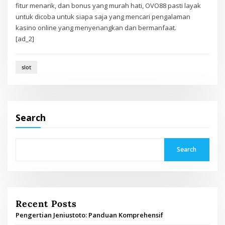
fitur menarik, dan bonus yang murah hati, OVO88 pasti layak
untuk dicoba untuk siapa saja yang mencari pengalaman
kasino online yang menyenangkan dan bermanfaat.
[ad_2]
slot
Search
Search
Recent Posts
Pengertian Jeniustoto: Panduan Komprehensif