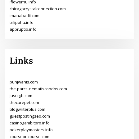
iflowerhu.info
chicagocrystalconnection.com
imanabadii.com
trilipohu.info
appruptio.info
Links
punjwanis.com
the-parcs-clematiscondos.com
jusu-gb.com
thecarepet.com
blogwriterplus.com
guestpostingseo.com
casinogambitpro.info
pokerplaymasters.info
courseoncourse.com