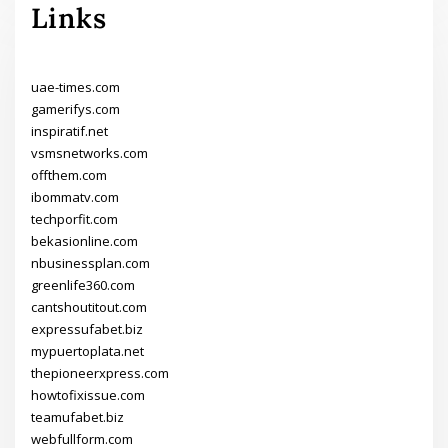
Links
uae-times.com
gamerifys.com
inspiratif.net
vsmsnetworks.com
offthem.com
ibommatv.com
techporfit.com
bekasionline.com
nbusinessplan.com
greenlife360.com
cantshoutitout.com
expressufabet.biz
mypuertoplata.net
thepioneerxpress.com
howtofixissue.com
teamufabet.biz
webfullform.com