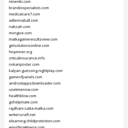
nineniki.com
brandiospecialists.com
medicalcare7.com
adtennaball.com
nabzah.com
mongive.com
matkagameresultsview.com
getsolutionsonline.com
hispinner.org
criticalinsurance.info
nokariposter.com
kalyan-guessing-nightplay.com
gameofpanels.com
androidappsdownloader.com
usetimenow.com
healthblow.com
gohelpmate.com
rajdhani-satta-matka.com
writerscraft.net
elearning-childprotection.com
wrestling4mena.com