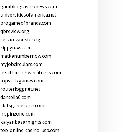
gamblingcasinonews.com
universitiesofamerica.net
progameofbrands.com
qbreview.org
servicewueste.org
zippyrevs.com
matkanumbernow.com
myjobcirculars.com
healthmoreoverfitness.com
topslotxgames.com
routerloggnet.net
dantella6.com
slotsgamesone.com
hispinzone.com
kalyanbazarnights.com
top-online-casino-usa.com