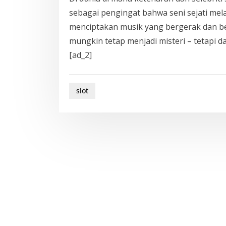
sebagai pengingat bahwa seni sejati mela
menciptakan musik yang bergerak dan b
mungkin tetap menjadi misteri – tetapi 
[ad_2]
slot