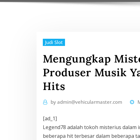
Judi Slot
Mengungkap Miste
Produser Musik Ya
Hits
by
admin@vehicularmaster.com
[ad_1]
Legend78 adalah tokoh misterius dalam i
beberapa hit terbesar dalam beberapa ta