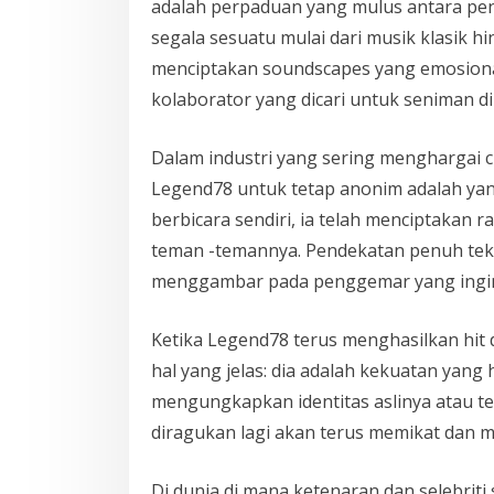
adalah perpaduan yang mulus antara pe
segala sesuatu mulai dari musik klasik
menciptakan soundscapes yang emosion
kolaborator yang dicari untuk seniman di
Dalam industri yang sering menghargai c
Legend78 untuk tetap anonim adalah ya
berbicara sendiri, ia telah menciptakan 
teman -temannya. Pendekatan penuh teka
menggambar pada penggemar yang ingin 
Ketika Legend78 terus menghasilkan hit
hal yang jelas: dia adalah kekuatan yang
mengungkapkan identitas aslinya atau te
diragukan lagi akan terus memikat dan m
Di dunia di mana ketenaran dan selebrit