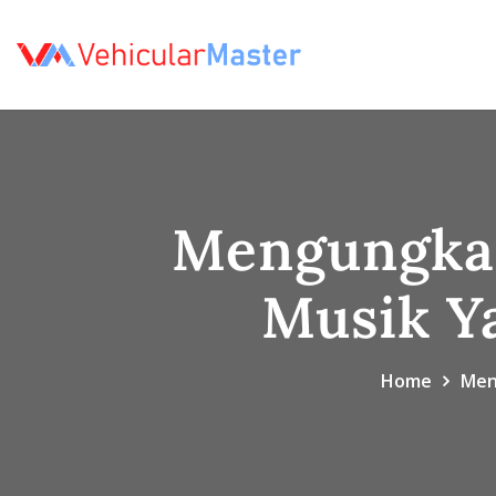
Skip
to
content
Mengungkap
Musik Ya
Home
Meng