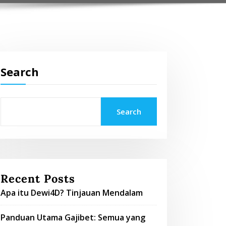
Search
Search
Recent Posts
Apa itu Dewi4D? Tinjauan Mendalam
Panduan Utama Gajibet: Semua yang