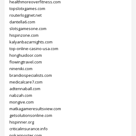
healthmoreoverfitness.com
topslotxgames.com
routerloggnet.net
dantella6.com
slotsgamesone.com
hispinzone.com
kalyanbazarnights.com
top-online-casino-usa.com
honghuidoor.com
flowingtravel.com
nineniki.com
brandiospecialists.com
medicalcare7.com
adtennaball.com
nabzah.com
mongive.com
matkagameresultsview.com
getsolutionsonline.com
hispinner.org
criticalinsurance.info
nokariposter.com