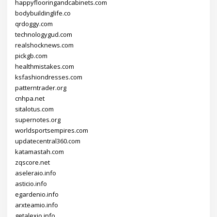
happyflooringandcabinets.com
bodybuildinglife.co
qrdoggy.com
technologygud.com
realshocknews.com
pickgb.com
healthmistakes.com
ksfashiondresses.com
patterntrader.org
cnhpa.net
sitalotus.com
supernotes.org
worldsportsempires.com
updatecentral360.com
katamastah.com
zqscore.net
aseleraio.info
asticio.info
egardenio.info
arxteamio.info
getalexio.info