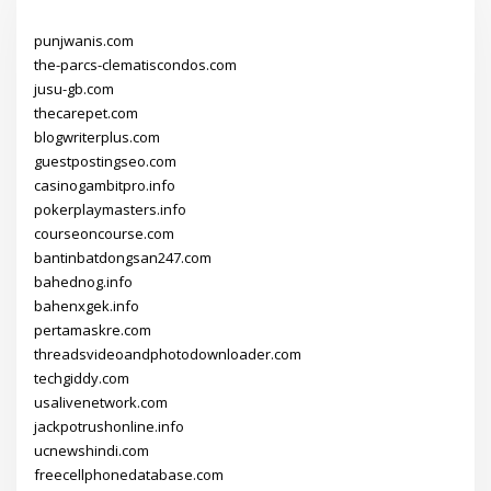
punjwanis.com
the-parcs-clematiscondos.com
jusu-gb.com
thecarepet.com
blogwriterplus.com
guestpostingseo.com
casinogambitpro.info
pokerplaymasters.info
courseoncourse.com
bantinbatdongsan247.com
bahednog.info
bahenxgek.info
pertamaskre.com
threadsvideoandphotodownloader.com
techgiddy.com
usalivenetwork.com
jackpotrushonline.info
ucnewshindi.com
freecellphonedatabase.com