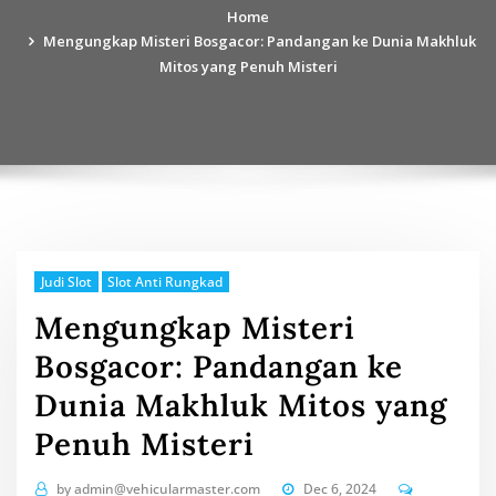
Home
Mengungkap Misteri Bosgacor: Pandangan ke Dunia Makhluk
Mitos yang Penuh Misteri
Judi Slot
Slot Anti Rungkad
Mengungkap Misteri
Bosgacor: Pandangan ke
Dunia Makhluk Mitos yang
Penuh Misteri
by
admin@vehicularmaster.com
Dec 6, 2024