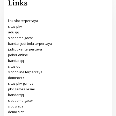
Links
link slot terpercaya
situs pkv
adu qq
slot demo gacor
bandar judi bola terpercaya
judi poker terpercaya
poker online
bandarqq
situs qq
slot online terpercaya
domino99
situs pkv games
pkv games resmi
bandarqq
slot demo gacor
slot gratis
demo slot