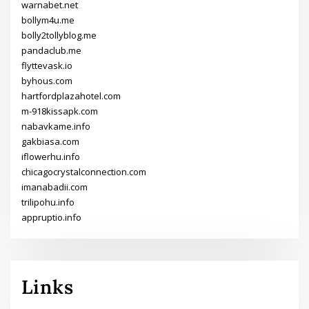
warnabet.net
bollym4u.me
bolly2tollyblog.me
pandaclub.me
flyttevask.io
byhous.com
hartfordplazahotel.com
m-918kissapk.com
nabavkame.info
gakbiasa.com
iflowerhu.info
chicagocrystalconnection.com
imanabadii.com
trilipohu.info
appruptio.info
Links