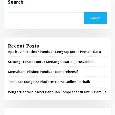
Search
Search
Recent Posts
Apa itu Ahlicasino? Panduan Lengkap untuk Pemain Baru
Strategi Teratas untuk Menang Besar di JurusCasino
Memahami Plisbet: Panduan Komprehensif
Temukan Bunga99: Platform Game Online Terbaik
Pengertian Winlose99: Panduan Komprehensif untuk Pemula