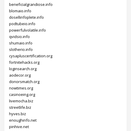
beneficialgrandiose.info
blomaio.info
dosellinfoplete.info
podtubeio.info
powerfulvolatile.info
qvidsio.info
shumaio.info
slotherio.info
cysapluscertification.org
fortnitehacks.org
loginsearch.org
aodecor.org
donorsmatch.org
nowtimes.org
casinoeing.org
livemocha.biz
streetlife.biz
hyves.biz
enoughinfo.net
pinhive.net