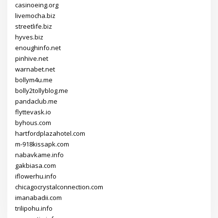
casinoeing.org
livemocha.biz
streetlife.biz
hyves.biz
enoughinfo.net
pinhive.net
warnabet.net
bollym4u.me
bolly2tollyblog.me
pandaclub.me
flyttevask.io
byhous.com
hartfordplazahotel.com
m-918kissapk.com
nabavkame.info
gakbiasa.com
iflowerhu.info
chicagocrystalconnection.com
imanabadii.com
trilipohu.info