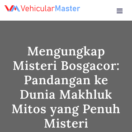
Skip
to
content
Mengungkap
Misteri Bosgacor:
Pandangan ke
Dunia Makhluk
Mitos yang Penuh
Misteri