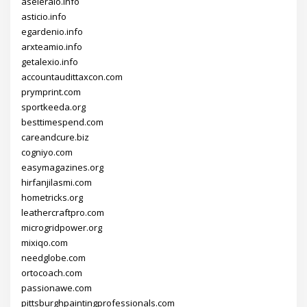
aseleraio.info
asticio.info
egardenio.info
arxteamio.info
getalexio.info
accountaudittaxcon.com
prymprint.com
sportkeeda.org
besttimespend.com
careandcure.biz
cogniyo.com
easymagazines.org
hirfanjilasmi.com
hometricks.org
leathercraftpro.com
microgridpower.org
mixiqo.com
needglobe.com
ortocoach.com
passionawe.com
pittsburghpaintingprofessionals.com