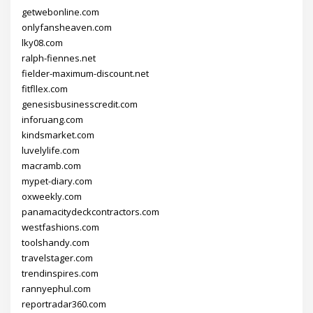
getwebonline.com
onlyfansheaven.com
lky08.com
ralph-fiennes.net
fielder-maximum-discount.net
fitfllex.com
genesisbusinesscredit.com
inforuang.com
kindsmarket.com
luvelylife.com
macramb.com
mypet-diary.com
oxweekly.com
panamacitydeckcontractors.com
westfashions.com
toolshandy.com
travelstager.com
trendinspires.com
rannyephul.com
reportradar360.com