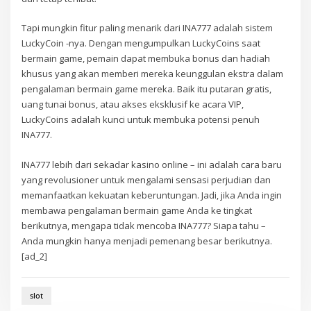
Tapi mungkin fitur paling menarik dari INA777 adalah sistem
LuckyCoin -nya. Dengan mengumpulkan LuckyCoins saat
bermain game, pemain dapat membuka bonus dan hadiah
khusus yang akan memberi mereka keunggulan ekstra dalam
pengalaman bermain game mereka. Baik itu putaran gratis,
uang tunai bonus, atau akses eksklusif ke acara VIP,
LuckyCoins adalah kunci untuk membuka potensi penuh
INA777.
INA777 lebih dari sekadar kasino online – ini adalah cara baru
yang revolusioner untuk mengalami sensasi perjudian dan
memanfaatkan kekuatan keberuntungan. Jadi, jika Anda ingin
membawa pengalaman bermain game Anda ke tingkat
berikutnya, mengapa tidak mencoba INA777? Siapa tahu –
Anda mungkin hanya menjadi pemenang besar berikutnya.
[ad_2]
slot