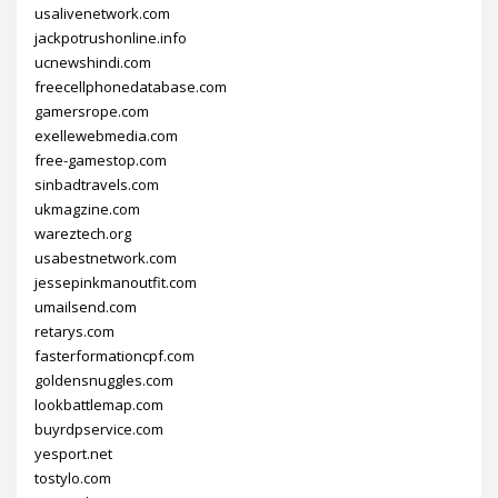
usalivenetwork.com
jackpotrushonline.info
ucnewshindi.com
freecellphonedatabase.com
gamersrope.com
exellewebmedia.com
free-gamestop.com
sinbadtravels.com
ukmagzine.com
wareztech.org
usabestnetwork.com
jessepinkmanoutfit.com
umailsend.com
retarys.com
fasterformationcpf.com
goldensnuggles.com
lookbattlemap.com
buyrdpservice.com
yesport.net
tostylo.com