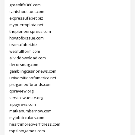
greenlife360.com
cantshoutitout.com
expressufabet.biz
mypuertoplata.net
thepioneerxpress.com
howtofixissue.com
teamufabet.biz
webfullform.com
allviddownload.com
decorsmag.com
gamblingcasinonews.com
universitiesofamerica.net
progameofbrands.com
qbreview.org
servicewueste.org
zippyrevs.com
matkanumbernow.com
myjobcirculars.com
healthmoreoverfitness.com
topslotxgames.com