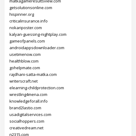
matkagameresultsview.com
getsolutionsonline.com
hispinner.org
criticalinsurance.info
nokariposter.com
kalyan-guessing-nightplay.com
gameofpanels.com
androidappsdownloader.com
usetimenow.com
healthblow.com
gohelpmate.com
rajdhani-satta-matka.com
writerscraft.net
elearning-childprotection.com
wrestling4mena.com
knowledgeforall.info
brand2lastio.com
usadigitalservices.com
socialhoppers.com
creativedream.net
n2315.com