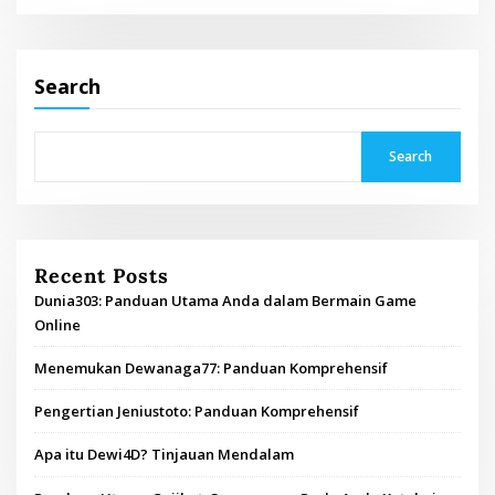
Search
Search
Recent Posts
Dunia303: Panduan Utama Anda dalam Bermain Game
Online
Menemukan Dewanaga77: Panduan Komprehensif
Pengertian Jeniustoto: Panduan Komprehensif
Apa itu Dewi4D? Tinjauan Mendalam