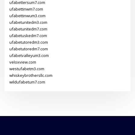
ufabettersum7.com
ufabettinwm7.com
ufabettinwum3.com
ufabetunitedm3.com
ufabetunitedm7.com
ufabetuskedm7.com
ufabetutoredm3.com
ufabetutoredm7.com
ufabetvalleyum3.com
veloxview.com
westufabetm3.com
whiskeybrothersllc.com
wildufabetum7.com