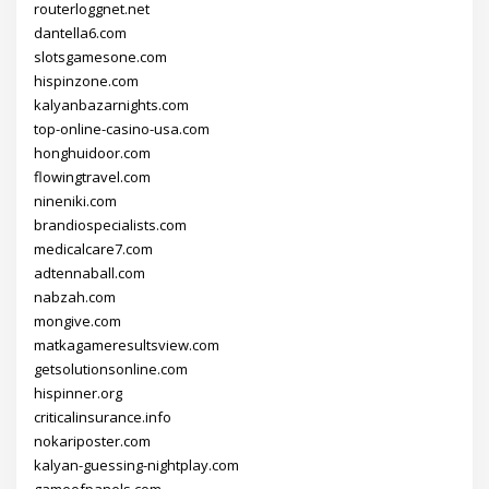
routerloggnet.net
dantella6.com
slotsgamesone.com
hispinzone.com
kalyanbazarnights.com
top-online-casino-usa.com
honghuidoor.com
flowingtravel.com
nineniki.com
brandiospecialists.com
medicalcare7.com
adtennaball.com
nabzah.com
mongive.com
matkagameresultsview.com
getsolutionsonline.com
hispinner.org
criticalinsurance.info
nokariposter.com
kalyan-guessing-nightplay.com
gameofpanels.com