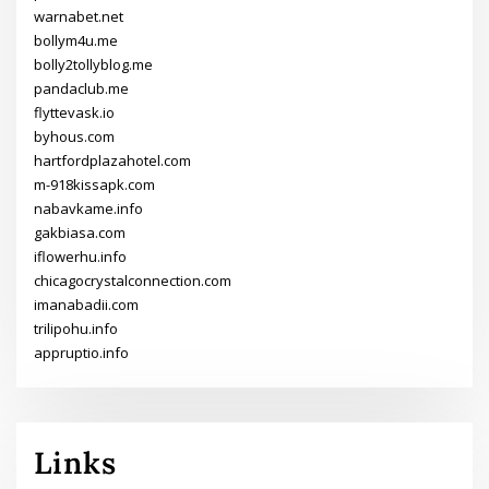
warnabet.net
bollym4u.me
bolly2tollyblog.me
pandaclub.me
flyttevask.io
byhous.com
hartfordplazahotel.com
m-918kissapk.com
nabavkame.info
gakbiasa.com
iflowerhu.info
chicagocrystalconnection.com
imanabadii.com
trilipohu.info
appruptio.info
Links