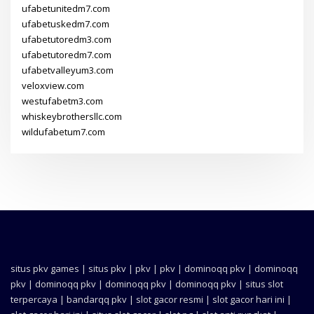
ufabetunitedm7.com
ufabetuskedm7.com
ufabetutoredm3.com
ufabetutoredm7.com
ufabetvalleyum3.com
veloxview.com
westufabetm3.com
whiskeybrothersllc.com
wildufabetum7.com
situs pkv games
|
situs pkv
|
pkv
|
pkv
|
dominoqq pkv
|
dominoqq
pkv
|
dominoqq pkv
|
dominoqq pkv
|
dominoqq pkv
|
situs slot
terpercaya
|
bandarqq pkv
|
slot gacor resmi
|
slot gacor hari ini
|