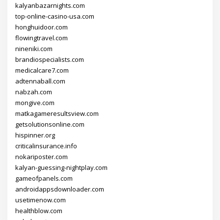
kalyanbazarnights.com
top-online-casino-usa.com
honghuidoor.com
flowingtravel.com
nineniki.com
brandiospecialists.com
medicalcare7.com
adtennaball.com
nabzah.com
mongive.com
matkagameresultsview.com
getsolutionsonline.com
hispinner.org
criticalinsurance.info
nokariposter.com
kalyan-guessing-nightplay.com
gameofpanels.com
androidappsdownloader.com
usetimenow.com
healthblow.com