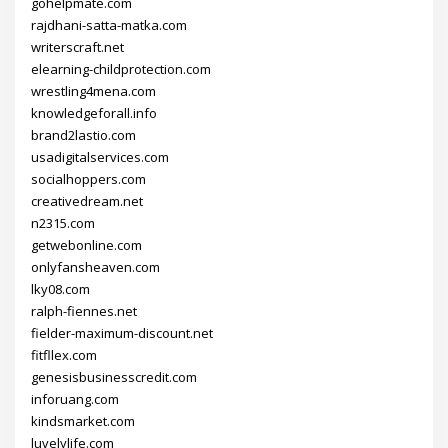
gohelpmate.com
rajdhani-satta-matka.com
writerscraft.net
elearning-childprotection.com
wrestling4mena.com
knowledgeforall.info
brand2lastio.com
usadigitalservices.com
socialhoppers.com
creativedream.net
n2315.com
getwebonline.com
onlyfansheaven.com
lky08.com
ralph-fiennes.net
fielder-maximum-discount.net
fitfllex.com
genesisbusinesscredit.com
inforuang.com
kindsmarket.com
luvelylife.com