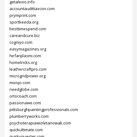
getalexio.info
accountaudittaxcon.com
prymprint.com
sportkeeda.org
besttimespend.com
careandcure.biz
cogniyo.com
easymagazines.org
hirfanjilasmi.com
hometricks.org
leathercraftpro.com
microgridpower.org
mixiqo.com
needglobe.com
ortocoach.com
passionawe.com
pittsburghpaintingprofessionals.com
plumberryworks.com
psychoterapiawioletanowak.com
quickultimate.com
quirkyquester.com