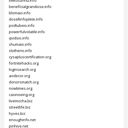
bekosunhu.info
beneficialgrandiose.info
blomaio.info
dosellinfoplete.info
podtubeio.info
powerfulvolatile.info
qvidsio.info
shumaio.info
slotherio.info
cysapluscertification.org
fortnitehacks.org
loginsearch.org
aodecor.org
donorsmatch.org
nowtimes.org
casinoeing.org
livemocha.biz
streetlife.biz
hyves.biz
enoughinfo.net
pinhive.net