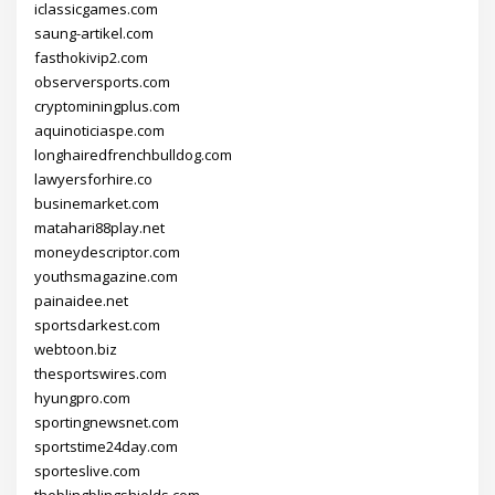
iclassicgames.com
saung-artikel.com
fasthokivip2.com
observersports.com
cryptominingplus.com
aquinoticiaspe.com
longhairedfrenchbulldog.com
lawyersforhire.co
businemarket.com
matahari88play.net
moneydescriptor.com
youthsmagazine.com
painaidee.net
sportsdarkest.com
webtoon.biz
thesportswires.com
hyungpro.com
sportingnewsnet.com
sportstime24day.com
sporteslive.com
theblingblingshields.com