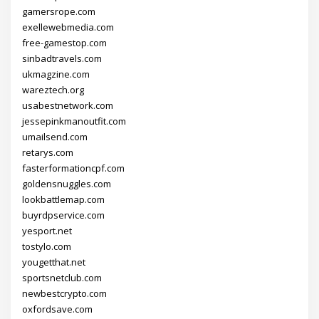
gamersrope.com
exellewebmedia.com
free-gamestop.com
sinbadtravels.com
ukmagzine.com
wareztech.org
usabestnetwork.com
jessepinkmanoutfit.com
umailsend.com
retarys.com
fasterformationcpf.com
goldensnuggles.com
lookbattlemap.com
buyrdpservice.com
yesport.net
tostylo.com
yougetthat.net
sportsnetclub.com
newbestcrypto.com
oxfordsave.com