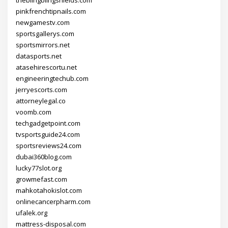
pinkfrenchtipnails.com
newgamestv.com
sportsgallerys.com
sportsmirrors.net
datasports.net
atasehirescortu.net
engineeringtechub.com
jerryescorts.com
attorneylegal.co
voomb.com
techgadgetpoint.com
tvsportsguide24.com
sportsreviews24.com
dubai360blog.com
lucky77slot.org
growmefast.com
mahkotahokislot.com
onlinecancerpharm.com
ufalek.org
mattress-disposal.com