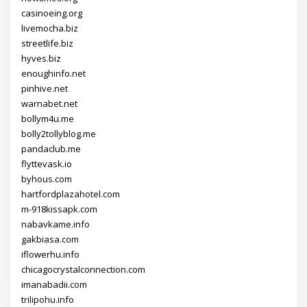
casinoeing.org
livemocha.biz
streetlife.biz
hyves.biz
enoughinfo.net
pinhive.net
warnabet.net
bollym4u.me
bolly2tollyblog.me
pandaclub.me
flyttevask.io
byhous.com
hartfordplazahotel.com
m-918kissapk.com
nabavkame.info
gakbiasa.com
iflowerhu.info
chicagocrystalconnection.com
imanabadii.com
trilipohu.info