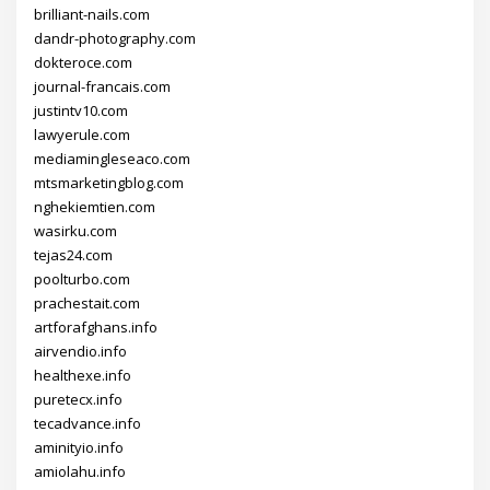
brilliant-nails.com
dandr-photography.com
dokteroce.com
journal-francais.com
justintv10.com
lawyerule.com
mediamingleseaco.com
mtsmarketingblog.com
nghekiemtien.com
wasirku.com
tejas24.com
poolturbo.com
prachestait.com
artforafghans.info
airvendio.info
healthexe.info
puretecx.info
tecadvance.info
aminityio.info
amiolahu.info