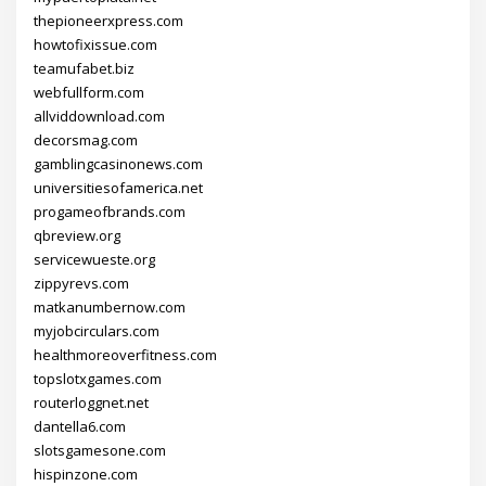
thepioneerxpress.com
howtofixissue.com
teamufabet.biz
webfullform.com
allviddownload.com
decorsmag.com
gamblingcasinonews.com
universitiesofamerica.net
progameofbrands.com
qbreview.org
servicewueste.org
zippyrevs.com
matkanumbernow.com
myjobcirculars.com
healthmoreoverfitness.com
topslotxgames.com
routerloggnet.net
dantella6.com
slotsgamesone.com
hispinzone.com