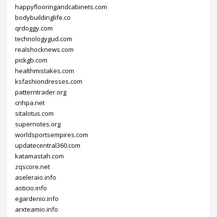
happyflooringandcabinets.com
bodybuildinglife.co
qrdoggy.com
technologygud.com
realshocknews.com
pickgb.com
healthmistakes.com
ksfashiondresses.com
patterntrader.org
cnhpa.net
sitalotus.com
supernotes.org
worldsportsempires.com
updatecentral360.com
katamastah.com
zqscore.net
aseleraio.info
asticio.info
egardenio.info
arxteamio.info