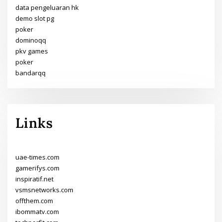
data pengeluaran hk
demo slot pg
poker
dominoqq
pkv games
poker
bandarqq
Links
uae-times.com
gamerifys.com
inspiratif.net
vsmsnetworks.com
offthem.com
ibommatv.com