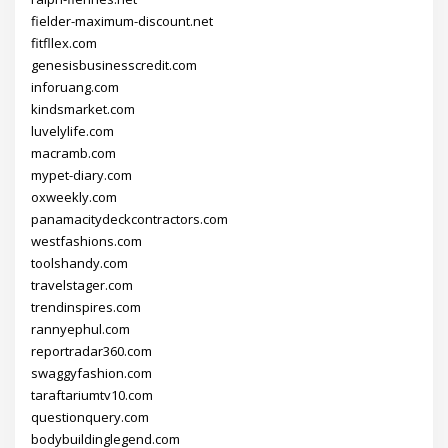
fielder-maximum-discount.net
fitfllex.com
genesisbusinesscredit.com
inforuang.com
kindsmarket.com
luvelylife.com
macramb.com
mypet-diary.com
oxweekly.com
panamacitydeckcontractors.com
westfashions.com
toolshandy.com
travelstager.com
trendinspires.com
rannyephul.com
reportradar360.com
swaggyfashion.com
taraftariumtv10.com
questionquery.com
bodybuildinglegend.com