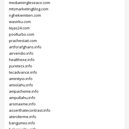
mediamingleseaco.com
mtsmarketingblog.com
nghekiemtien.com
wasirku.com
tejas24.com
poolturbo.com
prachestait.com
artforafghans.info
airvendio.info
healthexe.info
puretecx.info
tecadvance.info
aminityio.info
amiolahu.info
ampacheme.info
ampullahu.info
aromaxme.info
asserthatecontrast.info
atenderme.info
bangumiio.info