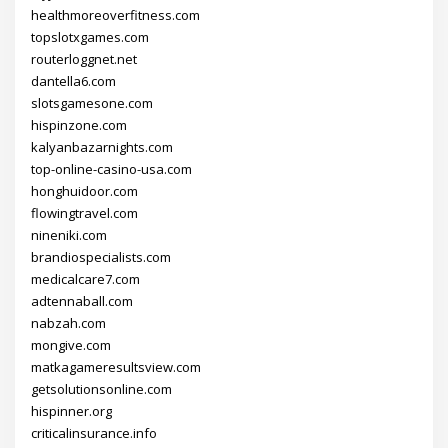
healthmoreoverfitness.com
topslotxgames.com
routerloggnet.net
dantella6.com
slotsgamesone.com
hispinzone.com
kalyanbazarnights.com
top-online-casino-usa.com
honghuidoor.com
flowingtravel.com
nineniki.com
brandiospecialists.com
medicalcare7.com
adtennaball.com
nabzah.com
mongive.com
matkagameresultsview.com
getsolutionsonline.com
hispinner.org
criticalinsurance.info