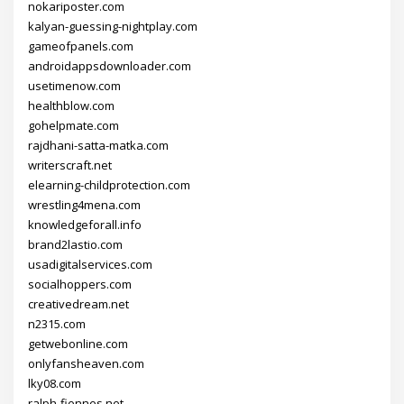
nokariposter.com
kalyan-guessing-nightplay.com
gameofpanels.com
androidappsdownloader.com
usetimenow.com
healthblow.com
gohelpmate.com
rajdhani-satta-matka.com
writerscraft.net
elearning-childprotection.com
wrestling4mena.com
knowledgeforall.info
brand2lastio.com
usadigitalservices.com
socialhoppers.com
creativedream.net
n2315.com
getwebonline.com
onlyfansheaven.com
lky08.com
ralph-fiennes.net