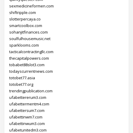
sexmedicineformen.com
shiftripple.com
slotterpercaya.co
smartcoolbox.com
sohanjitfinances.com
soulfulhousemusic.net
sparklooms.com
tacticalcontractingllc.com
thecapitalpowers.com
tobabet88slot3.com
todayscurrentnews.com
totobet77.asia
totobet77.org
trendingpublication.com
ufabettererum3.com
ufabettermentm4.com
ufabettersum7.com
ufabettinwm7.com
ufabettinwum3.com
ufabetunitedm3.com