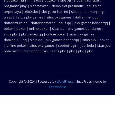
slot gacor hari ini
|
situs slot gacor
|
slot pg
|
slot anti rungkat
|
pragmatic play
|
slot maxwin
|
demo slot pragmatic
|
situs slot
terpercaya
|
x500 slot
|
slot gacor hari ini
|
slot demo
|
mahjong
ways 2
|
situs pkv games
|
situs pkv games
|
daftar menuqq
|
daftar murniqq
|
daftar hematqq
|
situs qq
|
pkv games bandarqq
|
poker
|
poker
|
online poker
|
situs qq
|
pkv games bandarqq
|
situs pkv
|
pkv games qq
|
online poker
|
situs pkv games
|
domino99
|
qq
|
situs qq
|
pkv games bandarqq
|
situs pkv
|
poker
|
online poker
|
situs pkv games
|
sbobet login
|
judi bola
|
situs judi
bola resmi
|
dominoqq
|
pkv
|
situs pkv
|
pkv
|
pkv
|
pkv
Copyright © 2024 | Powered by
WordPress
|
EnvoPress theme by
ThemeArile