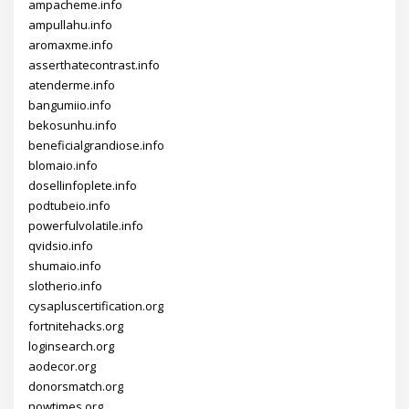
ampacheme.info
ampullahu.info
aromaxme.info
asserthatecontrast.info
atenderme.info
bangumiio.info
bekosunhu.info
beneficialgrandiose.info
blomaio.info
dosellinfoplete.info
podtubeio.info
powerfulvolatile.info
qvidsio.info
shumaio.info
slotherio.info
cysapluscertification.org
fortnitehacks.org
loginsearch.org
aodecor.org
donorsmatch.org
nowtimes.org