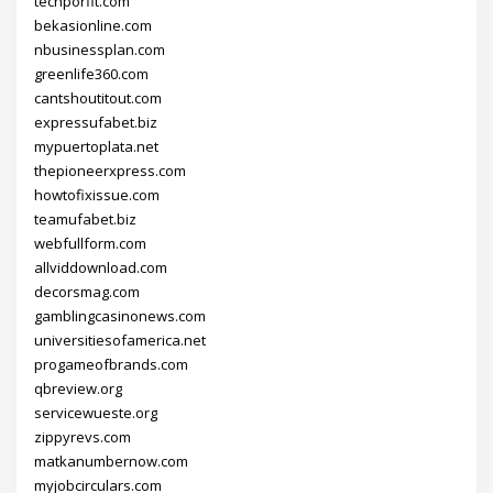
techporfit.com
bekasionline.com
nbusinessplan.com
greenlife360.com
cantshoutitout.com
expressufabet.biz
mypuertoplata.net
thepioneerxpress.com
howtofixissue.com
teamufabet.biz
webfullform.com
allviddownload.com
decorsmag.com
gamblingcasinonews.com
universitiesofamerica.net
progameofbrands.com
qbreview.org
servicewueste.org
zippyrevs.com
matkanumbernow.com
myjobcirculars.com