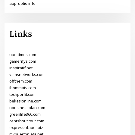
appruptio.info
Links
uae-times.com
gamerifys.com
inspiratif.net
vsmsnetworks.com
offthem.com
ibommatv.com
techporfit.com
bekasionline.com
nbusinessplan.com
greenlife360.com
cantshoutitout.com
expressufabet.biz
mypuertoplata.net