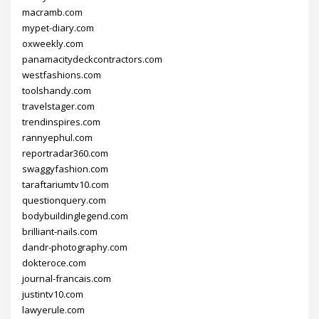
macramb.com
mypet-diary.com
oxweekly.com
panamacitydeckcontractors.com
westfashions.com
toolshandy.com
travelstager.com
trendinspires.com
rannyephul.com
reportradar360.com
swaggyfashion.com
taraftariumtv10.com
questionquery.com
bodybuildinglegend.com
brilliant-nails.com
dandr-photography.com
dokteroce.com
journal-francais.com
justintv10.com
lawyerule.com