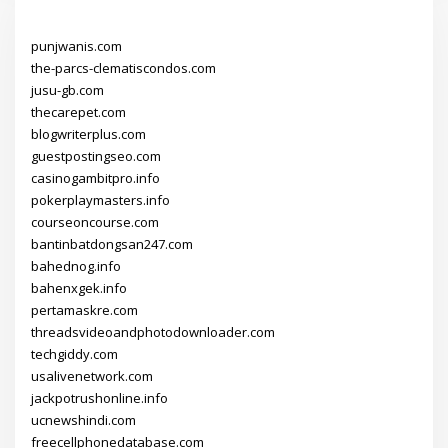
punjwanis.com
the-parcs-clematiscondos.com
jusu-gb.com
thecarepet.com
blogwriterplus.com
guestpostingseo.com
casinogambitpro.info
pokerplaymasters.info
courseoncourse.com
bantinbatdongsan247.com
bahednog.info
bahenxgek.info
pertamaskre.com
threadsvideoandphotodownloader.com
techgiddy.com
usalivenetwork.com
jackpotrushonline.info
ucnewshindi.com
freecellphonedatabase.com