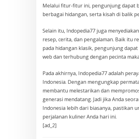
Melalui fitur-fitur ini, pengunjung dapat
berbagai hidangan, serta kisah di balik 
Selain itu, Indopedia77 juga menyediakan
resep, cerita, dan pengalaman. Baik itu 
pada hidangan klasik, pengunjung dapat
web dan terhubung dengan pecinta makan
Pada akhirnya, Indopedia77 adalah pera
Indonesia. Dengan mengungkap permata t
membantu melestarikan dan mempromosik
generasi mendatang. Jadi jika Anda seoran
Indonesia lebih dari biasanya, pastikan
perjalanan kuliner Anda hari ini.
[ad_2]