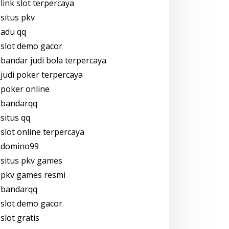
link slot terpercaya
situs pkv
adu qq
slot demo gacor
bandar judi bola terpercaya
judi poker terpercaya
poker online
bandarqq
situs qq
slot online terpercaya
domino99
situs pkv games
pkv games resmi
bandarqq
slot demo gacor
slot gratis