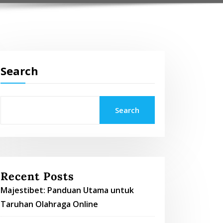
Search
Search
Recent Posts
Majestibet: Panduan Utama untuk
Taruhan Olahraga Online