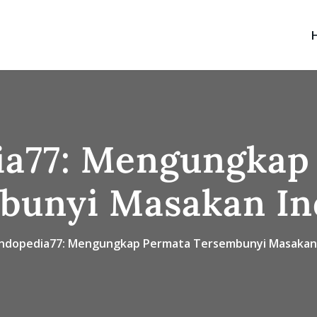
ia77: Mengungkap
bunyi Masakan In
Indopedia77: Mengungkap Permata Tersembunyi Masakan