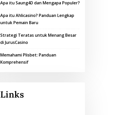
Apa itu Saung4D dan Mengapa Populer?
Apa itu Ahlicasino? Panduan Lengkap
untuk Pemain Baru
Strategi Teratas untuk Menang Besar
di JurusCasino
Memahami Plisbet: Panduan
Komprehensif
Links