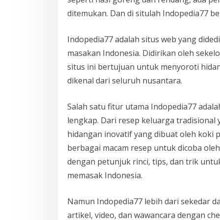
ditemukan. Dan di situlah Indopedia77 be
Indopedia77 adalah situs web yang did
masakan Indonesia. Didirikan oleh seke
situs ini bertujuan untuk menyoroti hi
dikenal dari seluruh nusantara.
Salah satu fitur utama Indopedia77 adal
lengkap. Dari resep keluarga tradisional
hidangan inovatif yang dibuat oleh koki
berbagai macam resep untuk dicoba oleh 
dengan petunjuk rinci, tips, dan trik u
memasak Indonesia.
Namun Indopedia77 lebih dari sekedar da
artikel, video, dan wawancara dengan che