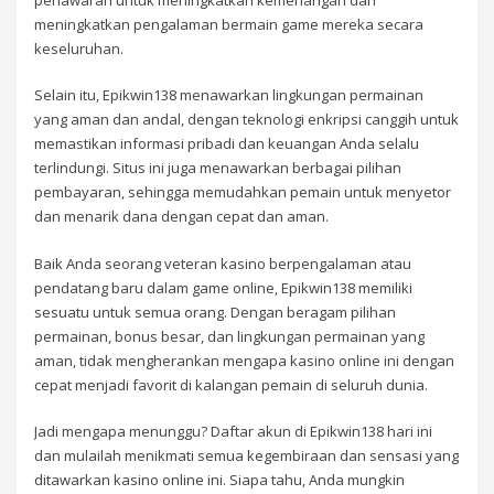
meningkatkan pengalaman bermain game mereka secara
keseluruhan.
Selain itu, Epikwin138 menawarkan lingkungan permainan
yang aman dan andal, dengan teknologi enkripsi canggih untuk
memastikan informasi pribadi dan keuangan Anda selalu
terlindungi. Situs ini juga menawarkan berbagai pilihan
pembayaran, sehingga memudahkan pemain untuk menyetor
dan menarik dana dengan cepat dan aman.
Baik Anda seorang veteran kasino berpengalaman atau
pendatang baru dalam game online, Epikwin138 memiliki
sesuatu untuk semua orang. Dengan beragam pilihan
permainan, bonus besar, dan lingkungan permainan yang
aman, tidak mengherankan mengapa kasino online ini dengan
cepat menjadi favorit di kalangan pemain di seluruh dunia.
Jadi mengapa menunggu? Daftar akun di Epikwin138 hari ini
dan mulailah menikmati semua kegembiraan dan sensasi yang
ditawarkan kasino online ini. Siapa tahu, Anda mungkin