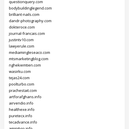
questionquery.com
bodybuildinglegend.com
brilliant-nails.com
dandr-photography.com
dokteroce.com
journal-francais.com
justintv10.com
lawyerule.com
mediamingleseaco.com
mtsmarketingblog.com
nghekiemtien.com
wasirku.com
tejas24.com
poolturbo.com
prachestait.com
artforafghans.info
airvendio.info
healthexe.info
puretecx.info
tecadvance.info
aminityio.info