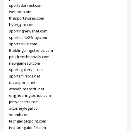
sportsdarkest.com
webtoon.biz
thesportswires.com
hyungpro.com
sportingnewsnet.com
sportstime24day.com
sporteslive.com
theblingblingshields.com
pinkfrenchtipnails.com
newgamestv.com
sportsgallerys.com
sportsmirrors.net
datasports.net
atasehirescortu.net
engineeringtechub.com
jerryescorts.com
attorneylegal.co
voomb.com
techgadgetpoint.com
tvsportsguide24.com