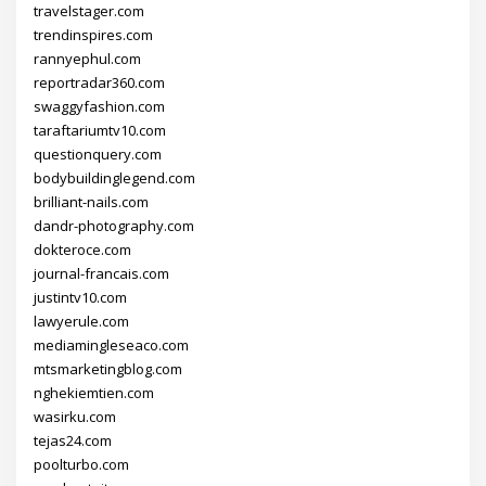
travelstager.com
trendinspires.com
rannyephul.com
reportradar360.com
swaggyfashion.com
taraftariumtv10.com
questionquery.com
bodybuildinglegend.com
brilliant-nails.com
dandr-photography.com
dokteroce.com
journal-francais.com
justintv10.com
lawyerule.com
mediamingleseaco.com
mtsmarketingblog.com
nghekiemtien.com
wasirku.com
tejas24.com
poolturbo.com