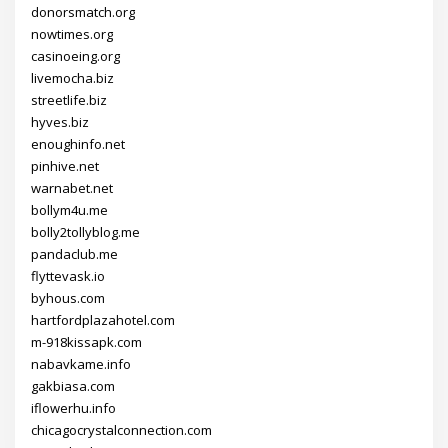
donorsmatch.org
nowtimes.org
casinoeing.org
livemocha.biz
streetlife.biz
hyves.biz
enoughinfo.net
pinhive.net
warnabet.net
bollym4u.me
bolly2tollyblog.me
pandaclub.me
flyttevask.io
byhous.com
hartfordplazahotel.com
m-918kissapk.com
nabavkame.info
gakbiasa.com
iflowerhu.info
chicagocrystalconnection.com