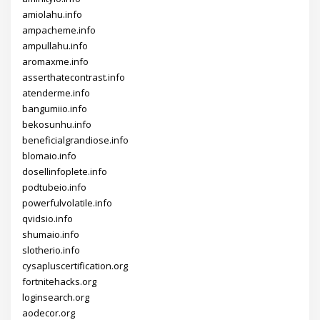
amiolahu.info
ampacheme.info
ampullahu.info
aromaxme.info
asserthatecontrast.info
atenderme.info
bangumiio.info
bekosunhu.info
beneficialgrandiose.info
blomaio.info
dosellinfoplete.info
podtubeio.info
powerfulvolatile.info
qvidsio.info
shumaio.info
slotherio.info
cysapluscertification.org
fortnitehacks.org
loginsearch.org
aodecor.org