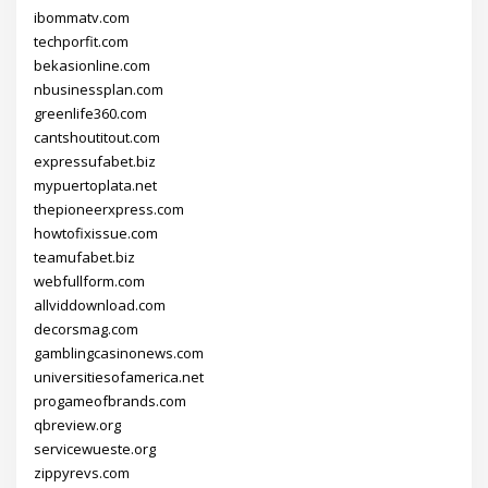
ibommatv.com
techporfit.com
bekasionline.com
nbusinessplan.com
greenlife360.com
cantshoutitout.com
expressufabet.biz
mypuertoplata.net
thepioneerxpress.com
howtofixissue.com
teamufabet.biz
webfullform.com
allviddownload.com
decorsmag.com
gamblingcasinonews.com
universitiesofamerica.net
progameofbrands.com
qbreview.org
servicewueste.org
zippyrevs.com