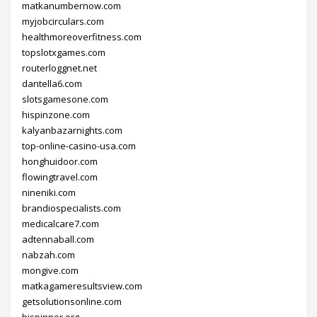
matkanumbernow.com
myjobcirculars.com
healthmoreoverfitness.com
topslotxgames.com
routerloggnet.net
dantella6.com
slotsgamesone.com
hispinzone.com
kalyanbazarnights.com
top-online-casino-usa.com
honghuidoor.com
flowingtravel.com
nineniki.com
brandiospecialists.com
medicalcare7.com
adtennaball.com
nabzah.com
mongive.com
matkagameresultsview.com
getsolutionsonline.com
hispinner.org