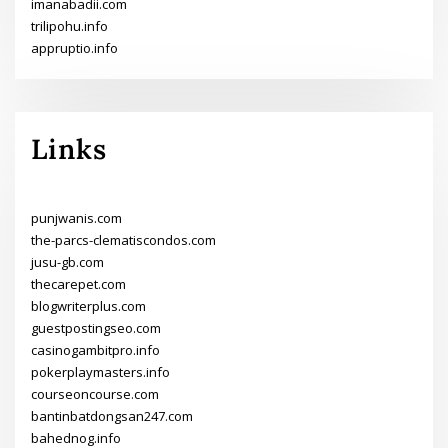
imanabadii.com
trilipohu.info
appruptio.info
Links
punjwanis.com
the-parcs-clematiscondos.com
jusu-gb.com
thecarepet.com
blogwriterplus.com
guestpostingseo.com
casinogambitpro.info
pokerplaymasters.info
courseoncourse.com
bantinbatdongsan247.com
bahednog.info