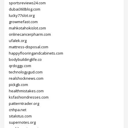
sportsreviews24.com
dubai360blog.com
lucky77slot.org
growmefast.com
mahkotahokislot.com
onlinecancerpharm.com
ufalek.org
mattress-disposal.com
happyflooringandcabinets.com
bodybuildinglife.co
qrdoggy.com
technologygud.com
realshocknews.com
pickgb.com
healthmistakes.com
ksfashiondresses.com
patterntrader.org
cnhpa.net
sitalotus.com
supernotes.org