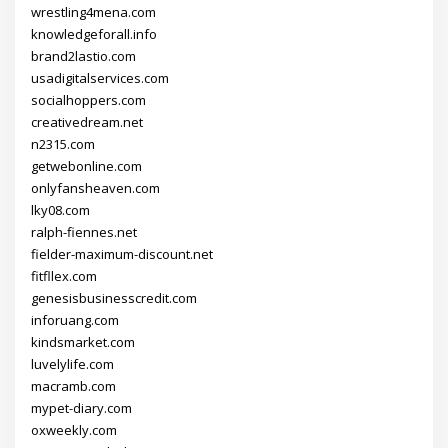
wrestling4mena.com
knowledgeforall.info
brand2lastio.com
usadigitalservices.com
socialhoppers.com
creativedream.net
n2315.com
getwebonline.com
onlyfansheaven.com
lky08.com
ralph-fiennes.net
fielder-maximum-discount.net
fitfllex.com
genesisbusinesscredit.com
inforuang.com
kindsmarket.com
luvelylife.com
macramb.com
mypet-diary.com
oxweekly.com