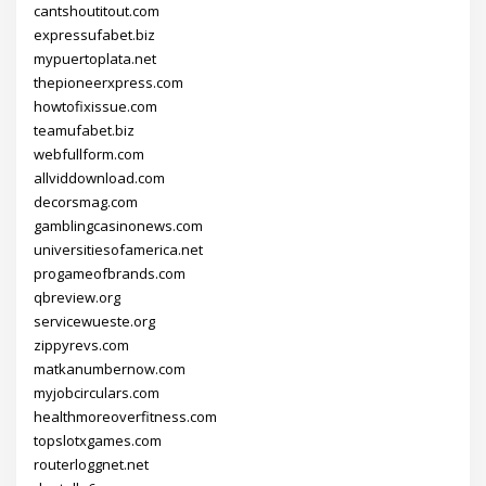
cantshoutitout.com
expressufabet.biz
mypuertoplata.net
thepioneerxpress.com
howtofixissue.com
teamufabet.biz
webfullform.com
allviddownload.com
decorsmag.com
gamblingcasinonews.com
universitiesofamerica.net
progameofbrands.com
qbreview.org
servicewueste.org
zippyrevs.com
matkanumbernow.com
myjobcirculars.com
healthmoreoverfitness.com
topslotxgames.com
routerloggnet.net