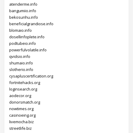
atenderme.info
bangumiio.info
bekosunhu.info
beneficialgrandiose.info
blomaio.info
dosellinfoplete.info
podtubeio.info
powerfulvolatile.info
qvidsio.info
shumaio.info
slotherio.info
cysapluscertification.org
fortnitehacks.org
loginsearch.org
aodecor.org
donorsmatch.org
nowtimes.org
casinoeing.org
livemocha.biz
streetlife.biz