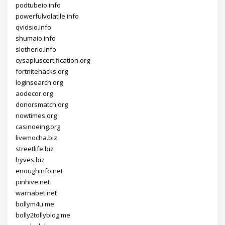
podtubeio.info
powerfulvolatile.info
qvidsio.info
shumaio.info
slotherio.info
cysapluscertification.org
fortnitehacks.org
loginsearch.org
aodecor.org
donorsmatch.org
nowtimes.org
casinoeing.org
livemocha.biz
streetlife.biz
hyves.biz
enoughinfo.net
pinhive.net
warnabet.net
bollym4u.me
bolly2tollyblog.me