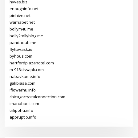
hyves.biz
enoughinfo.net
pinhive.net
warnabet.net
bollym4u.me
bolly2tollyblog.me
pandaclub.me
flyttevask.io
byhous.com
hartfordplazahotel.com
m-918kissapk.com
nabavkame.info
gakbiasa.com
iflowerhu.info
chicagocrystalconnection.com
imanabadii.com
trilipohu.info
appruptio.info