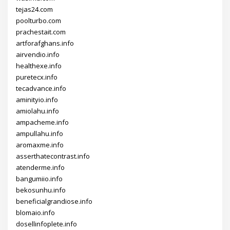
tejas24.com
poolturbo.com
prachestait.com
artforafghans.info
airvendio.info
healthexe.info
puretecx.info
tecadvance.info
aminityio.info
amiolahu.info
ampacheme.info
ampullahu.info
aromaxme.info
asserthatecontrast.info
atenderme.info
bangumiio.info
bekosunhu.info
beneficialgrandiose.info
blomaio.info
dosellinfoplete.info