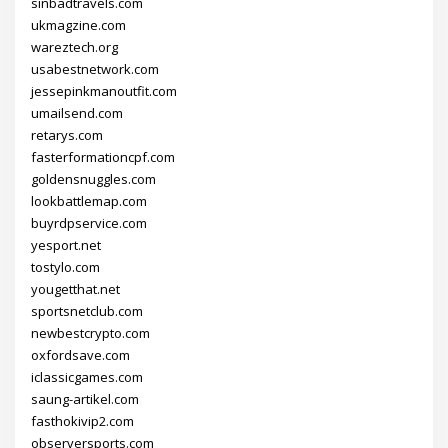
sinbadtravels.com
ukmagzine.com
wareztech.org
usabestnetwork.com
jessepinkmanoutfit.com
umailsend.com
retarys.com
fasterformationcpf.com
goldensnuggles.com
lookbattlemap.com
buyrdpservice.com
yesport.net
tostylo.com
yougetthat.net
sportsnetclub.com
newbestcrypto.com
oxfordsave.com
iclassicgames.com
saung-artikel.com
fasthokivip2.com
observersports.com