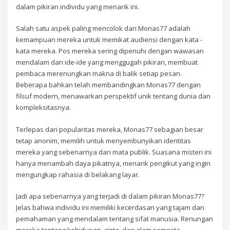
dalam pikiran individu yang menarik ini.
Salah satu aspek paling mencolok dari Monas77 adalah
kemampuan mereka untuk memikat audiensi dengan kata -
kata mereka. Pos mereka sering dipenuhi dengan wawasan
mendalam dan ide-ide yang menggugah pikiran, membuat
pembaca merenungkan makna di balik setiap pesan.
Beberapa bahkan telah membandingkan Monas77 dengan
filsuf modern, menawarkan perspektif unik tentang dunia dan
kompleksitasnya.
Terlepas dari popularitas mereka, Monas77 sebagian besar
tetap anonim, memilih untuk menyembunyikan identitas
mereka yang sebenarnya dari mata publik. Suasana misteri ini
hanya menambah daya pikatnya, menarik pengikut yang ingin
mengungkap rahasia di belakang layar.
Jadi apa sebenarnya yang terjadi di dalam pikiran Monas77?
Jelas bahwa individu ini memiliki kecerdasan yang tajam dan
pemahaman yang mendalam tentang sifat manusia. Renungan
mereka tentang kehidupan, cinta, dan alam semesta