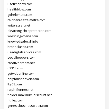
usetimenow.com
healthblow.com
gohelpmate.com
rajdhani-satta-matka.com
writerscraft.net
elearning-childprotection.com
wrestling4mena.com
knowledgeforall.info
brand2lastio.com
usadigitalservices.com
socialhoppers.com
creativedream.net
n2315.com
getwebonline.com
onlyfansheaven.com
lky08.com
ralph-fiennes.net
fielder-maximum-discount.net
fitfllex.com
genesisbusinesscredit.com