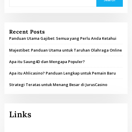
Recent Posts
Panduan Utama Gajibet: Semua yang Perlu Anda Ketahui
Majestibet: Panduan Utama untuk Taruhan Olahraga Online
Apa itu Saung4D dan Mengapa Populer?
Apa itu Ahlicasino? Panduan Lengkap untuk Pemain Baru
Strategi Teratas untuk Menang Besar di JurusCasino
Links