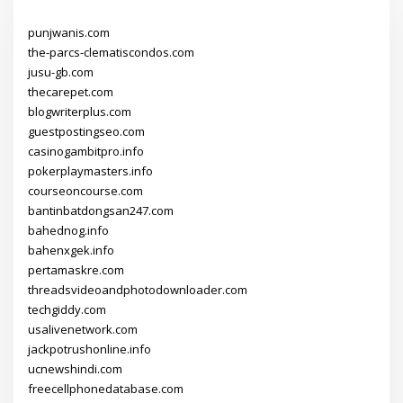
punjwanis.com
the-parcs-clematiscondos.com
jusu-gb.com
thecarepet.com
blogwriterplus.com
guestpostingseo.com
casinogambitpro.info
pokerplaymasters.info
courseoncourse.com
bantinbatdongsan247.com
bahednog.info
bahenxgek.info
pertamaskre.com
threadsvideoandphotodownloader.com
techgiddy.com
usalivenetwork.com
jackpotrushonline.info
ucnewshindi.com
freecellphonedatabase.com