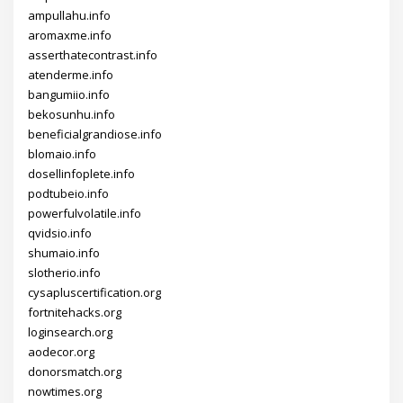
ampullahu.info
aromaxme.info
asserthatecontrast.info
atenderme.info
bangumiio.info
bekosunhu.info
beneficialgrandiose.info
blomaio.info
dosellinfoplete.info
podtubeio.info
powerfulvolatile.info
qvidsio.info
shumaio.info
slotherio.info
cysapluscertification.org
fortnitehacks.org
loginsearch.org
aodecor.org
donorsmatch.org
nowtimes.org