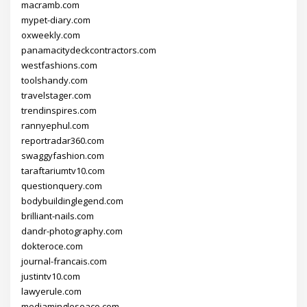
macramb.com
mypet-diary.com
oxweekly.com
panamacitydeckcontractors.com
westfashions.com
toolshandy.com
travelstager.com
trendinspires.com
rannyephul.com
reportradar360.com
swaggyfashion.com
taraftariumtv10.com
questionquery.com
bodybuildinglegend.com
brilliant-nails.com
dandr-photography.com
dokteroce.com
journal-francais.com
justintv10.com
lawyerule.com
mediamingleseaco.com