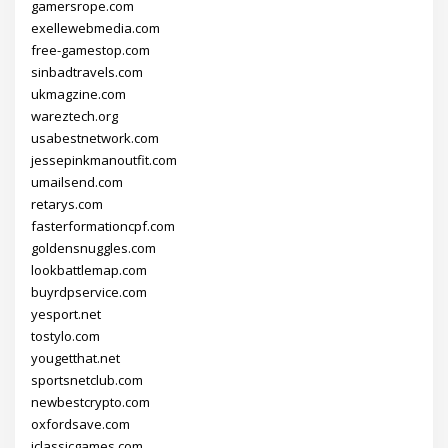
gamersrope.com
exellewebmedia.com
free-gamestop.com
sinbadtravels.com
ukmagzine.com
wareztech.org
usabestnetwork.com
jessepinkmanoutfit.com
umailsend.com
retarys.com
fasterformationcpf.com
goldensnuggles.com
lookbattlemap.com
buyrdpservice.com
yesport.net
tostylo.com
yougetthat.net
sportsnetclub.com
newbestcrypto.com
oxfordsave.com
iclassicgames.com