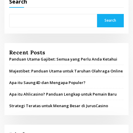
Search
Search
Recent Posts
Panduan Utama Gajibet: Semua yang Perlu Anda Ketahui
Majestibet: Panduan Utama untuk Taruhan Olahraga Online
Apa itu Saung4D dan Mengapa Populer?
Apa itu Ahlicasino? Panduan Lengkap untuk Pemain Baru
Strategi Teratas untuk Menang Besar di JurusCasino