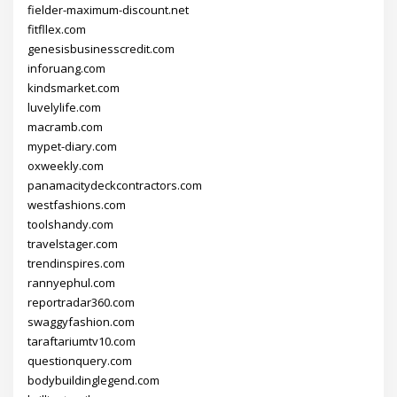
fielder-maximum-discount.net
fitfllex.com
genesisbusinesscredit.com
inforuang.com
kindsmarket.com
luvelylife.com
macramb.com
mypet-diary.com
oxweekly.com
panamacitydeckcontractors.com
westfashions.com
toolshandy.com
travelstager.com
trendinspires.com
rannyephul.com
reportradar360.com
swaggyfashion.com
taraftariumtv10.com
questionquery.com
bodybuildinglegend.com