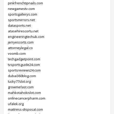
pinkfrenchtipnails.com
newgamestv.com
sportsgallerys.com
sportsmirrors.net
datasports.net
atasehirescortu.net
engineeringtechub.com
jerryescorts.com
attorneylegal.co
voomb.com
techgadgetpoint.com
tvsportsguide24.com
sportsreviews24.com
dubai360blog.com
lucky77slot.org
growmefast.com
mahkotahokislot.com
onlinecancerpharm.com
ufalek.org
mattress-disposal.com