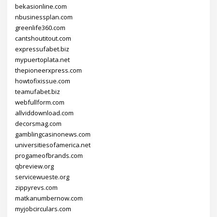
bekasionline.com
nbusinessplan.com
greenlife360.com
cantshoutitout.com
expressufabet.biz
mypuertoplata.net
thepioneerxpress.com
howtofixissue.com
teamufabet.biz
webfullform.com
allviddownload.com
decorsmag.com
gamblingcasinonews.com
universitiesofamerica.net
progameofbrands.com
qbreview.org
servicewueste.org
zippyrevs.com
matkanumbernow.com
myjobcirculars.com