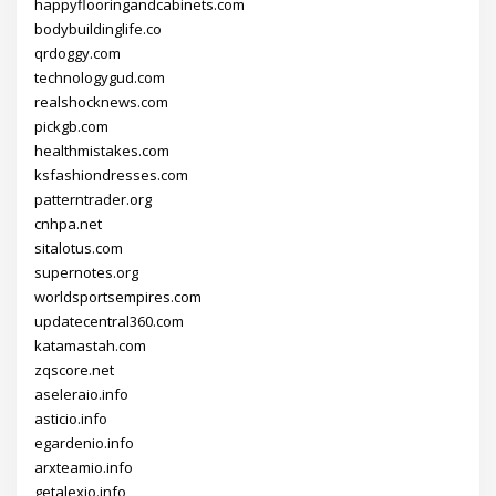
happyflooringandcabinets.com
bodybuildinglife.co
qrdoggy.com
technologygud.com
realshocknews.com
pickgb.com
healthmistakes.com
ksfashiondresses.com
patterntrader.org
cnhpa.net
sitalotus.com
supernotes.org
worldsportsempires.com
updatecentral360.com
katamastah.com
zqscore.net
aseleraio.info
asticio.info
egardenio.info
arxteamio.info
getalexio.info