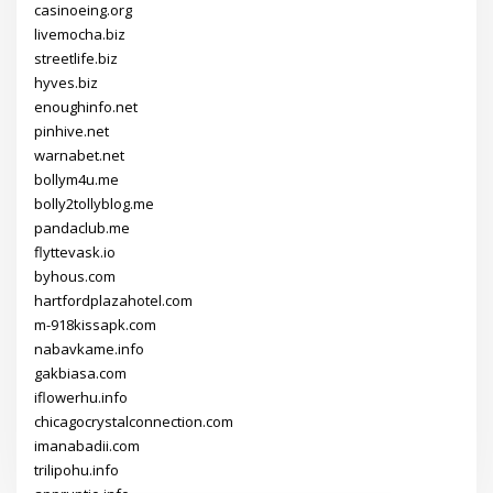
casinoeing.org
livemocha.biz
streetlife.biz
hyves.biz
enoughinfo.net
pinhive.net
warnabet.net
bollym4u.me
bolly2tollyblog.me
pandaclub.me
flyttevask.io
byhous.com
hartfordplazahotel.com
m-918kissapk.com
nabavkame.info
gakbiasa.com
iflowerhu.info
chicagocrystalconnection.com
imanabadii.com
trilipohu.info