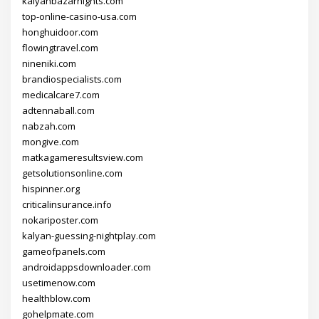
kalyanbazarnights.com
top-online-casino-usa.com
honghuidoor.com
flowingtravel.com
nineniki.com
brandiospecialists.com
medicalcare7.com
adtennaball.com
nabzah.com
mongive.com
matkagameresultsview.com
getsolutionsonline.com
hispinner.org
criticalinsurance.info
nokariposter.com
kalyan-guessing-nightplay.com
gameofpanels.com
androidappsdownloader.com
usetimenow.com
healthblow.com
gohelpmate.com