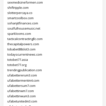
sexmedicineformen.com
shiftripple.com
slotterpercaya.co
smartcoolbox.com
sohanjitfinances.com
soulfulhousemusic.net
sparklooms.com
tacticalcontractingllc.com
thecapitalpowers.com
tobabet88slot3.com
todayscurrentnews.com
totobet77.asia
totobet77.org
trendingpublication.com
ufabettererum3.com
ufabettermentm4.com
ufabettersum7.com
ufabettinwm7.com
ufabettinwum3.com
ufabetunitedm3.com