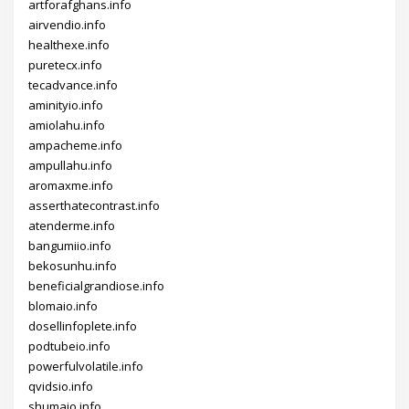
artforafghans.info
airvendio.info
healthexe.info
puretecx.info
tecadvance.info
aminityio.info
amiolahu.info
ampacheme.info
ampullahu.info
aromaxme.info
asserthatecontrast.info
atenderme.info
bangumiio.info
bekosunhu.info
beneficialgrandiose.info
blomaio.info
dosellinfoplete.info
podtubeio.info
powerfulvolatile.info
qvidsio.info
shumaio.info