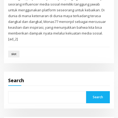
seorang influencer media sosial memiliki tanggung jawab
untuk menggunakan platform seseorang untuk kebaikan. Di
dunia di mana ketenaran di dunia maya terkadang terasa
dangkal dan dangkal, Monas77 menonjol sebagai mercusuar
keaslian dan inspirasi, yang menunjukkan bahwa kita bisa
memberikan dampak nyata melalui kekuatan media sosial.
[ad_2]
slot
Search
Search