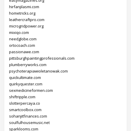
easymagazines.org
hirfanjilasmi.com
hometricks.org
leathercraftpro.com
microgridpower.org
mixiqo.com
needglobe.com
ortocoach.com
passionawe.com
pittsburghpaintingprofessionals.com
plumberryworks.com
psychoterapiawioletanowak.com
quickultimate.com
quirkyquester.com
sexmedicineformen.com
shiftripple.com
slotterpercaya.co
smartcoolbox.com
sohanjitfinances.com
soulfulhousemusic.net
sparklooms.com