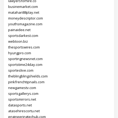
lawyersforhire.co
businemarket.com
matahari88play.net
moneydescriptor.com
youthsmagazine.com
painaidee.net
sportsdarkest.com
webtoon.biz
thesportswires.com
hyungpro.com
sportingnewsnet.com
sportstime24day.com
sporteslive.com
theblingblingshields.com
pinkfrenchtipnails.com
newgamestv.com
sportsgallerys.com
sportsmirrors.net
datasports.net
atasehirescortu.net
engineeringtechub.com