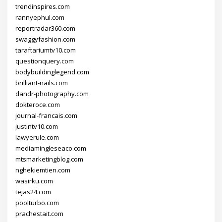
trendinspires.com
rannyephul.com
reportradar360.com
swaggyfashion.com
taraftariumtv10.com
questionquery.com
bodybuildinglegend.com
brilliant-nails.com
dandr-photography.com
dokteroce.com
journal-francais.com
justintv10.com
lawyerule.com
mediamingleseaco.com
mtsmarketingblog.com
nghekiemtien.com
wasirku.com
tejas24.com
poolturbo.com
prachestait.com