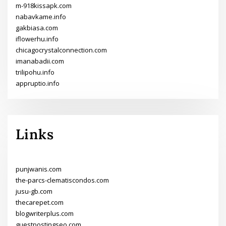
m-918kissapk.com
nabavkame.info
gakbiasa.com
iflowerhu.info
chicagocrystalconnection.com
imanabadii.com
trilipohu.info
appruptio.info
Links
punjwanis.com
the-parcs-clematiscondos.com
jusu-gb.com
thecarepet.com
blogwriterplus.com
guestpostingseo.com