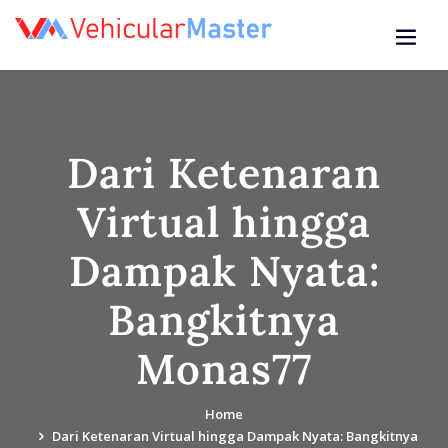
Skip
to
content
Dari Ketenaran
Virtual hingga
Dampak Nyata:
Bangkitnya
Monas77
Home
Dari Ketenaran Virtual hingga Dampak Nyata: Bangkitnya