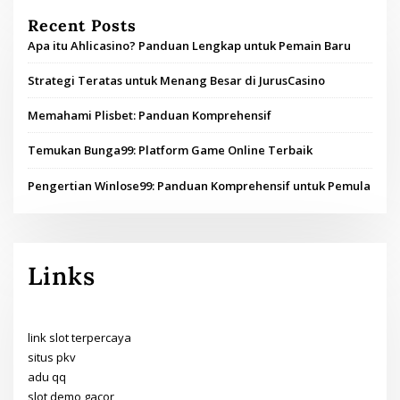
Recent Posts
Apa itu Ahlicasino? Panduan Lengkap untuk Pemain Baru
Strategi Teratas untuk Menang Besar di JurusCasino
Memahami Plisbet: Panduan Komprehensif
Temukan Bunga99: Platform Game Online Terbaik
Pengertian Winlose99: Panduan Komprehensif untuk Pemula
Links
link slot terpercaya
situs pkv
adu qq
slot demo gacor