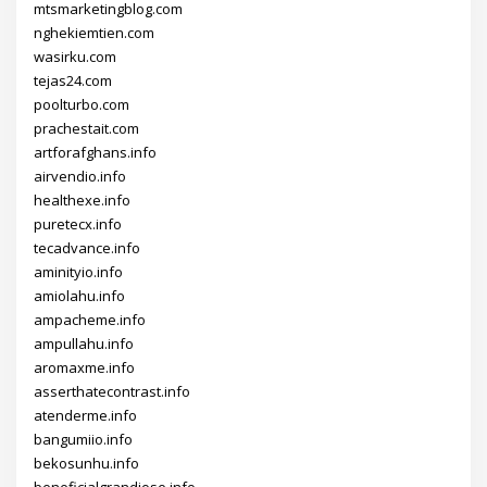
mtsmarketingblog.com
nghekiemtien.com
wasirku.com
tejas24.com
poolturbo.com
prachestait.com
artforafghans.info
airvendio.info
healthexe.info
puretecx.info
tecadvance.info
aminityio.info
amiolahu.info
ampacheme.info
ampullahu.info
aromaxme.info
asserthatecontrast.info
atenderme.info
bangumiio.info
bekosunhu.info