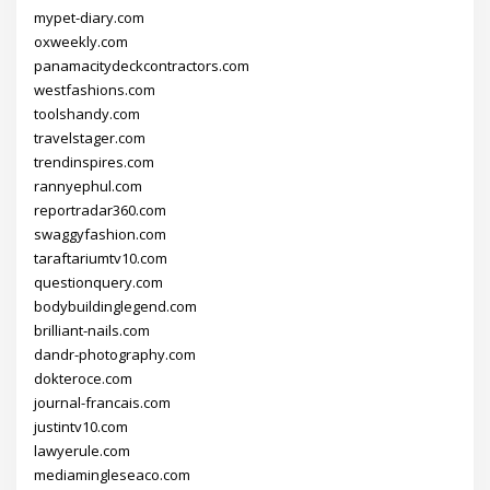
mypet-diary.com
oxweekly.com
panamacitydeckcontractors.com
westfashions.com
toolshandy.com
travelstager.com
trendinspires.com
rannyephul.com
reportradar360.com
swaggyfashion.com
taraftariumtv10.com
questionquery.com
bodybuildinglegend.com
brilliant-nails.com
dandr-photography.com
dokteroce.com
journal-francais.com
justintv10.com
lawyerule.com
mediamingleseaco.com