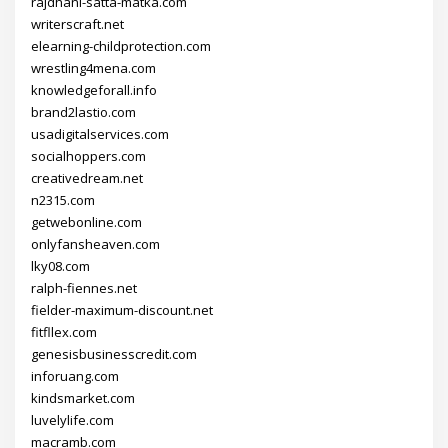
rajdhani-satta-matka.com
writerscraft.net
elearning-childprotection.com
wrestling4mena.com
knowledgeforall.info
brand2lastio.com
usadigitalservices.com
socialhoppers.com
creativedream.net
n2315.com
getwebonline.com
onlyfansheaven.com
lky08.com
ralph-fiennes.net
fielder-maximum-discount.net
fitfllex.com
genesisbusinesscredit.com
inforuang.com
kindsmarket.com
luvelylife.com
macramb.com