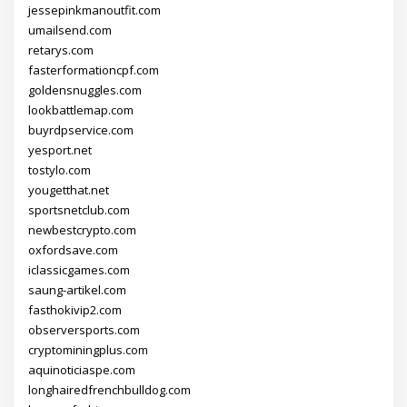
jessepinkmanoutfit.com
umailsend.com
retarys.com
fasterformationcpf.com
goldensnuggles.com
lookbattlemap.com
buyrdpservice.com
yesport.net
tostylo.com
yougetthat.net
sportsnetclub.com
newbestcrypto.com
oxfordsave.com
iclassicgames.com
saung-artikel.com
fasthokivip2.com
observersports.com
cryptominingplus.com
aquinoticiaspe.com
longhairedfrenchbulldog.com