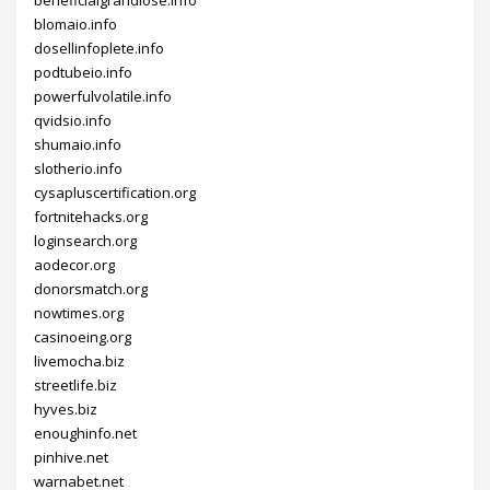
beneficialgrandiose.info
blomaio.info
dosellinfoplete.info
podtubeio.info
powerfulvolatile.info
qvidsio.info
shumaio.info
slotherio.info
cysapluscertification.org
fortnitehacks.org
loginsearch.org
aodecor.org
donorsmatch.org
nowtimes.org
casinoeing.org
livemocha.biz
streetlife.biz
hyves.biz
enoughinfo.net
pinhive.net
warnabet.net