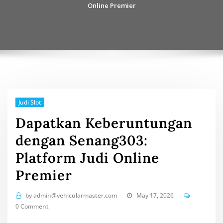
Online Premier
Judi Slot
Dapatkan Keberuntungan
dengan Senang303:
Platform Judi Online
Premier
by
admin@vehicularmaster.com
May 17, 2026
0 Comment