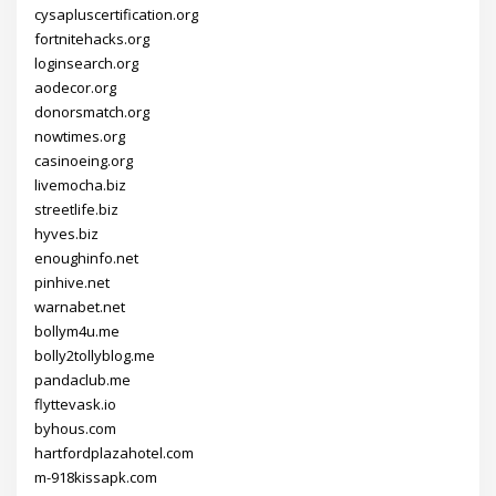
cysapluscertification.org
fortnitehacks.org
loginsearch.org
aodecor.org
donorsmatch.org
nowtimes.org
casinoeing.org
livemocha.biz
streetlife.biz
hyves.biz
enoughinfo.net
pinhive.net
warnabet.net
bollym4u.me
bolly2tollyblog.me
pandaclub.me
flyttevask.io
byhous.com
hartfordplazahotel.com
m-918kissapk.com