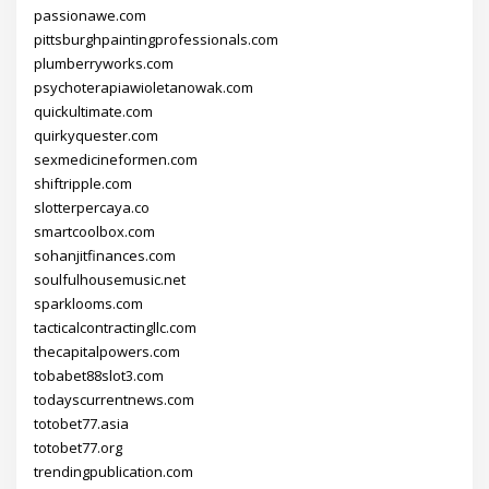
passionawe.com
pittsburghpaintingprofessionals.com
plumberryworks.com
psychoterapiawioletanowak.com
quickultimate.com
quirkyquester.com
sexmedicineformen.com
shiftripple.com
slotterpercaya.co
smartcoolbox.com
sohanjitfinances.com
soulfulhousemusic.net
sparklooms.com
tacticalcontractingllc.com
thecapitalpowers.com
tobabet88slot3.com
todayscurrentnews.com
totobet77.asia
totobet77.org
trendingpublication.com