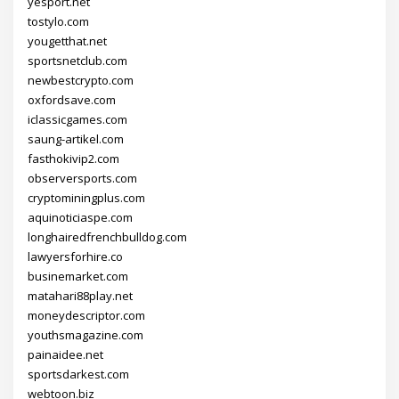
yesport.net
tostylo.com
yougetthat.net
sportsnetclub.com
newbestcrypto.com
oxfordsave.com
iclassicgames.com
saung-artikel.com
fasthokivip2.com
observersports.com
cryptominingplus.com
aquinoticiaspe.com
longhairedfrenchbulldog.com
lawyersforhire.co
businemarket.com
matahari88play.net
moneydescriptor.com
youthsmagazine.com
painaidee.net
sportsdarkest.com
webtoon.biz