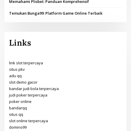
Memahami Plisbet: Panduan Komprehensif
Temukan Bunga99: Platform Game Online Terbaik
Links
link slot terpercaya
situs pkv
adu qq
slot demo gacor
bandar judi bola terpercaya
judi poker terpercaya
poker online
bandarqq
situs qq
slot online terpercaya
domino99