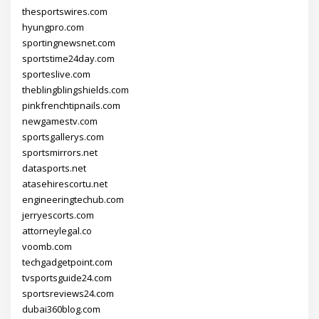
thesportswires.com
hyungpro.com
sportingnewsnet.com
sportstime24day.com
sporteslive.com
theblingblingshields.com
pinkfrenchtipnails.com
newgamestv.com
sportsgallerys.com
sportsmirrors.net
datasports.net
atasehirescortu.net
engineeringtechub.com
jerryescorts.com
attorneylegal.co
voomb.com
techgadgetpoint.com
tvsportsguide24.com
sportsreviews24.com
dubai360blog.com