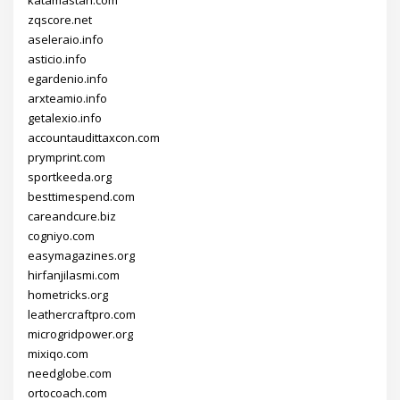
zqscore.net
aseleraio.info
asticio.info
egardenio.info
arxteamio.info
getalexio.info
accountaudittaxcon.com
prymprint.com
sportkeeda.org
besttimespend.com
careandcure.biz
cogniyo.com
easymagazines.org
hirfanjilasmi.com
hometricks.org
leathercraftpro.com
microgridpower.org
mixiqo.com
needglobe.com
ortocoach.com