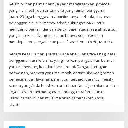
Selain pilihan permainannya yang mengesankan, promosi
yang melimpah, dan antarmuka yang ramah pengguna,
Juara123 juga bangga atas komitmennya terhadap layanan
pelanggan. Situs ini menawarkan dukungan 24/7 untuk
membantu pemain dengan pertanyaan atau masalah apa pun
yang mereka miliki, memastikan bahwa setiap pemain
mendapatkan pengalaman positif saat bermain di Juara123.
Secara keseluruhan, Juara123 adalah tujuan utama bagi para
penggemar kasino online yang mencari pengalaman bermain
yang menyenangkan dan bermanfaat. Dengan beragam
permainan, promosi yang melimpah, antarmuka yang ramah
pengguna, dan layanan pelanggan terbaik, Juara123 memiliki
semua yang Anda butuhkan untuk menikmati jam hiburan dan
kegembiraan. Jadi mengapa menunggu? Daftar akun di
Juara123 hari ini dan mulai mainkan game favorit Anda!
[ad_2]