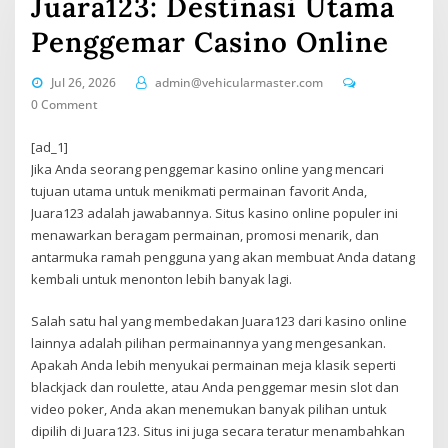
Juara123: Destinasi Utama
Penggemar Casino Online
Jul 26, 2026
admin@vehicularmaster.com
0 Comment
[ad_1]
Jika Anda seorang penggemar kasino online yang mencari
tujuan utama untuk menikmati permainan favorit Anda,
Juara123 adalah jawabannya. Situs kasino online populer ini
menawarkan beragam permainan, promosi menarik, dan
antarmuka ramah pengguna yang akan membuat Anda datang
kembali untuk menonton lebih banyak lagi.
Salah satu hal yang membedakan Juara123 dari kasino online
lainnya adalah pilihan permainannya yang mengesankan.
Apakah Anda lebih menyukai permainan meja klasik seperti
blackjack dan roulette, atau Anda penggemar mesin slot dan
video poker, Anda akan menemukan banyak pilihan untuk
dipilih di Juara123. Situs ini juga secara teratur menambahkan