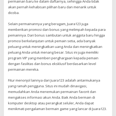
permainan baru ke dalam daftarnya, sehingga Anda tidak
akan pernah kehabisan pilihan baru dan menarik untuk
dicoba.
Selain permainannya yang beragam, Juara123 juga
memberikan promosi dan bonus yang melimpah kepada para
pemainnya. Dari bonus sambutan untuk anggota baru hingga
promosi berkelanjutan untuk pemain setia, ada banyak
peluang untuk meningkatkan uang Anda dan meningkatkan
peluang Anda untuk menang besar. Situs ini juga memiliki
program VIP yang memberi penghargaan kepada pemain
dengan fasilitas dan bonus eksklusif berdasarkan level
permainan mereka.
Fitur menonjol lainnya dari Juara123 adalah antarmukanya
yang ramah pengguna. Situs ini mudah dinavigasi,
memudahkan Anda menemukan permainan favorit dan
mengakses informasi akun Anda. Baik Anda bermain di
komputer desktop atau perangkat seluler, Anda dapat
menikmati pengalaman bermain game yang lancar di Juara123.