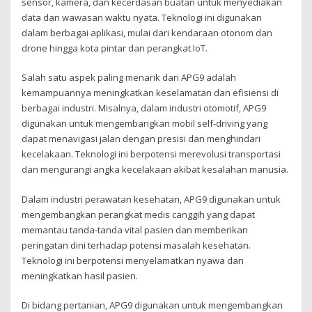
sensor, kamera, dan kecerdasan buatan untuk menyediakan
data dan wawasan waktu nyata. Teknologi ini digunakan
dalam berbagai aplikasi, mulai dari kendaraan otonom dan
drone hingga kota pintar dan perangkat IoT.
Salah satu aspek paling menarik dari APG9 adalah
kemampuannya meningkatkan keselamatan dan efisiensi di
berbagai industri. Misalnya, dalam industri otomotif, APG9
digunakan untuk mengembangkan mobil self-driving yang
dapat menavigasi jalan dengan presisi dan menghindari
kecelakaan. Teknologi ini berpotensi merevolusi transportasi
dan mengurangi angka kecelakaan akibat kesalahan manusia.
Dalam industri perawatan kesehatan, APG9 digunakan untuk
mengembangkan perangkat medis canggih yang dapat
memantau tanda-tanda vital pasien dan memberikan
peringatan dini terhadap potensi masalah kesehatan.
Teknologi ini berpotensi menyelamatkan nyawa dan
meningkatkan hasil pasien.
Di bidang pertanian, APG9 digunakan untuk mengembangkan