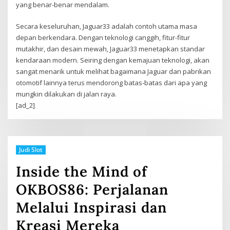
yang benar-benar mendalam.
Secara keseluruhan, Jaguar33 adalah contoh utama masa
depan berkendara. Dengan teknologi canggih, fitur-fitur
mutakhir, dan desain mewah, Jaguar33 menetapkan standar
kendaraan modern. Seiring dengan kemajuan teknologi, akan
sangat menarik untuk melihat bagaimana Jaguar dan pabrikan
otomotif lainnya terus mendorong batas-batas dari apa yang
mungkin dilakukan di jalan raya.
[ad_2]
Judi Slot
Inside the Mind of
OKBOS86: Perjalanan
Melalui Inspirasi dan
Kreasi Mereka