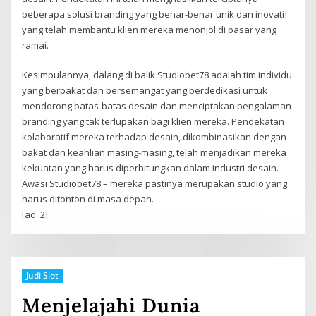
beberapa solusi branding yang benar-benar unik dan inovatif
yang telah membantu klien mereka menonjol di pasar yang
ramai.
Kesimpulannya, dalang di balik Studiobet78 adalah tim individu
yang berbakat dan bersemangat yang berdedikasi untuk
mendorong batas-batas desain dan menciptakan pengalaman
branding yang tak terlupakan bagi klien mereka. Pendekatan
kolaboratif mereka terhadap desain, dikombinasikan dengan
bakat dan keahlian masing-masing, telah menjadikan mereka
kekuatan yang harus diperhitungkan dalam industri desain.
Awasi Studiobet78 – mereka pastinya merupakan studio yang
harus ditonton di masa depan.
[ad_2]
Judi Slot
Menjelajahi Dunia