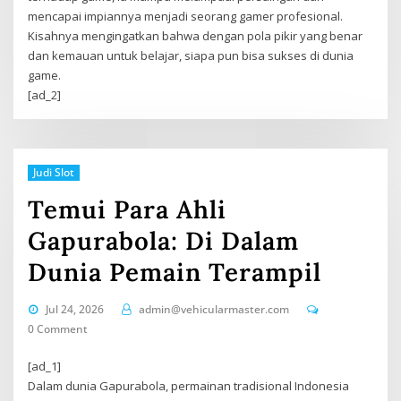
mencapai impiannya menjadi seorang gamer profesional.
Kisahnya mengingatkan bahwa dengan pola pikir yang benar
dan kemauan untuk belajar, siapa pun bisa sukses di dunia
game.
[ad_2]
Judi Slot
Temui Para Ahli
Gapurabola: Di Dalam
Dunia Pemain Terampil
Jul 24, 2026
admin@vehicularmaster.com
0 Comment
[ad_1]
Dalam dunia Gapurabola, permainan tradisional Indonesia