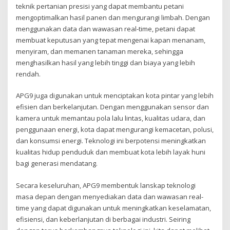
teknik pertanian presisi yang dapat membantu petani
mengoptimalkan hasil panen dan mengurangi limbah. Dengan
menggunakan data dan wawasan real-time, petani dapat
membuat keputusan yang tepat mengenai kapan menanam,
menyiram, dan memanen tanaman mereka, sehingga
menghasilkan hasil yang lebih tinggi dan biaya yang lebih
rendah.
APG9 juga digunakan untuk menciptakan kota pintar yang lebih
efisien dan berkelanjutan. Dengan menggunakan sensor dan
kamera untuk memantau pola lalu lintas, kualitas udara, dan
penggunaan energi, kota dapat mengurangi kemacetan, polusi,
dan konsumsi energi. Teknologi ini berpotensi meningkatkan
kualitas hidup penduduk dan membuat kota lebih layak huni
bagi generasi mendatang.
Secara keseluruhan, APG9 membentuk lanskap teknologi
masa depan dengan menyediakan data dan wawasan real-
time yang dapat digunakan untuk meningkatkan keselamatan,
efisiensi, dan keberlanjutan di berbagai industri. Seiring