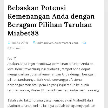
Bebaskan Potensi
Kemenangan Anda dengan
Beragam Pilihan Taruhan
Miabet88
Jul 23, 2026
admin@vehicularmaster.com
0 Comment
[ad_1]
Apakah Anda ingin membawa permainan taruhan Anda ke
level berikutnya? Kunjungi Miabet88, tempat Anda dapat
mengeluarkan potensi kemenangan Anda dengan beragam
pilihan taruhannya. Baik Anda seorang profesional
berpengalaman atau pemula yang ingin terjun ke dunia
taruhan online, Miabet88 memiliki sesuatu untuk semua orang.
Salah satu faktor utama yang membedakan Miabet88 dari
platform taruhan online lainnya adalah beragamnya pilihan