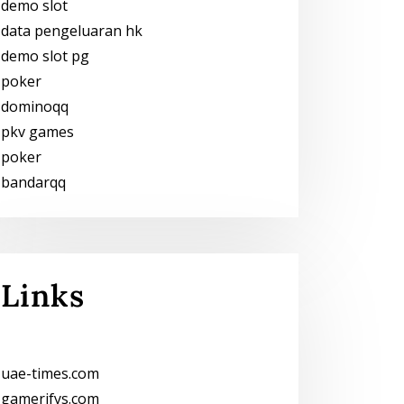
demo slot
data pengeluaran hk
demo slot pg
poker
dominoqq
pkv games
poker
bandarqq
Links
uae-times.com
gamerifys.com