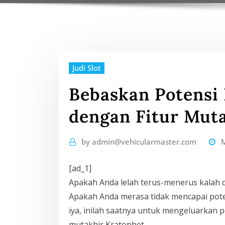
Judi Slot
Bebaskan Potensi
dengan Fitur Mut
by
admin@vehicularmaster.com
[ad_1]
Apakah Anda lelah terus-menerus kalah d
Apakah Anda merasa tidak mencapai pote
iya, inilah saatnya untuk mengeluarkan 
mutakhir Kratonbet.