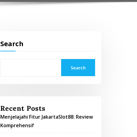
Search
Search
Recent Posts
Menjelajahi Fitur JakartaSlot88: Review
Komprehensif