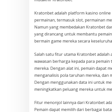
Kratonbet adalah platform kasino onli
permainan, termasuk slot, permainan mej
Namun yang membedakan Kratonbet dari ka
yang dirancang untuk membantu pemai
bermain game mereka secara keseluruha
Salah satu fitur utama Kratonbet adalah 
wawasan berharga kepada para pemain t
mereka. Dengan alat ini, pemain dapat 
menganalisis pola taruhan mereka, dan me
Dengan menggunakan data ini untuk men
meningkatkan peluang mereka untuk men
Fitur menonjol lainnya dari Kratonbet ad
Pemain dapat memilih dari berbagai bat