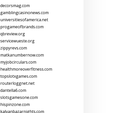
decorsmag.com
gamblingcasinonews.com
universitiesofamerica.net
progameofbrands.com
qbreview.org
servicewueste.org
zippyrevs.com
matkanumbernow.com
myjobcirculars.com
healthmoreoverfitness.com
topslotxgames.com
routerloggnet.net
dantella6.com
slotsgamesone.com
hispinzone.com
kalyanbazarnights.com