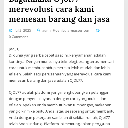
merevolusi cara kami
memesan barang dan jasa
Jul 2, 2025
admin@vehicularmaster.com
0 Comment
[ad_1]
Di dunia yang serba cepat saat ini, kenyamanan adalah
kuncinya. Dengan munculnya teknologi, orang terus mencari
cara untuk membuat hidup mereka lebih mudah dan lebih
efisien. Salah satu perusahaan yang merevolusi cara kami
memesan barang dan jasa adalah OJOL77.
OJOL77 adalah platform yang menghubungkan pelanggan
dengan penyedia layanan dengan cara yang mulus dan
efisien. Apakah Anda membutuhkan tumpangan, makanan
yang dikirim ke pintu Anda, atau seseorang untuk membantu
Anda dengan pekerjaan sambilan di sekitar rumah, Ojol77
telah Anda lindungi. Platform ini memungkinkan pengguna