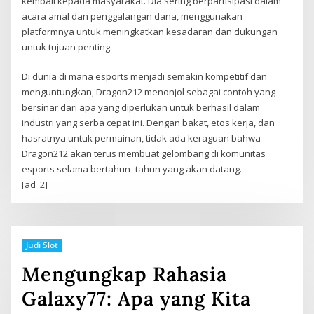
kembali kepada masyarakat. Dia sering berpartisipasi dalam
acara amal dan penggalangan dana, menggunakan
platformnya untuk meningkatkan kesadaran dan dukungan
untuk tujuan penting.
Di dunia di mana esports menjadi semakin kompetitif dan
menguntungkan, Dragon212 menonjol sebagai contoh yang
bersinar dari apa yang diperlukan untuk berhasil dalam
industri yang serba cepat ini. Dengan bakat, etos kerja, dan
hasratnya untuk permainan, tidak ada keraguan bahwa
Dragon212 akan terus membuat gelombang di komunitas
esports selama bertahun -tahun yang akan datang.
[ad_2]
Judi Slot
Mengungkap Rahasia
Galaxy77: Apa yang Kita