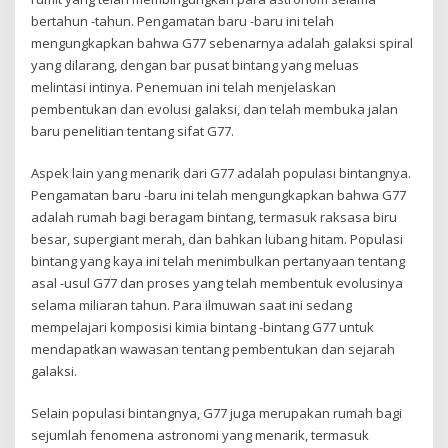
bertahun -tahun. Pengamatan baru -baru ini telah
mengungkapkan bahwa G77 sebenarnya adalah galaksi spiral
yang dilarang, dengan bar pusat bintang yang meluas
melintasi intinya. Penemuan ini telah menjelaskan
pembentukan dan evolusi galaksi, dan telah membuka jalan
baru penelitian tentang sifat G77.
Aspek lain yang menarik dari G77 adalah populasi bintangnya.
Pengamatan baru -baru ini telah mengungkapkan bahwa G77
adalah rumah bagi beragam bintang, termasuk raksasa biru
besar, supergiant merah, dan bahkan lubang hitam. Populasi
bintang yang kaya ini telah menimbulkan pertanyaan tentang
asal -usul G77 dan proses yang telah membentuk evolusinya
selama miliaran tahun. Para ilmuwan saat ini sedang
mempelajari komposisi kimia bintang -bintang G77 untuk
mendapatkan wawasan tentang pembentukan dan sejarah
galaksi.
Selain populasi bintangnya, G77 juga merupakan rumah bagi
sejumlah fenomena astronomi yang menarik, termasuk