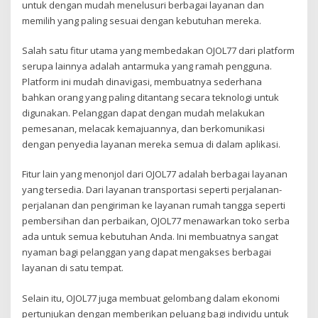
untuk dengan mudah menelusuri berbagai layanan dan
memilih yang paling sesuai dengan kebutuhan mereka.
Salah satu fitur utama yang membedakan OJOL77 dari platform
serupa lainnya adalah antarmuka yang ramah pengguna.
Platform ini mudah dinavigasi, membuatnya sederhana
bahkan orang yang paling ditantang secara teknologi untuk
digunakan. Pelanggan dapat dengan mudah melakukan
pemesanan, melacak kemajuannya, dan berkomunikasi
dengan penyedia layanan mereka semua di dalam aplikasi.
Fitur lain yang menonjol dari OJOL77 adalah berbagai layanan
yang tersedia. Dari layanan transportasi seperti perjalanan-
perjalanan dan pengiriman ke layanan rumah tangga seperti
pembersihan dan perbaikan, OJOL77 menawarkan toko serba
ada untuk semua kebutuhan Anda. Ini membuatnya sangat
nyaman bagi pelanggan yang dapat mengakses berbagai
layanan di satu tempat.
Selain itu, OJOL77 juga membuat gelombang dalam ekonomi
pertunjukan dengan memberikan peluang bagi individu untuk