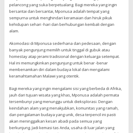
pelancong yang suka berpetualang. Bagi mereka yang ingin
bersantai dan bersantai, Mponusa adalah tempat yang
sempurna untuk menghindari keramaian dan hiruk pikuk
kehidupan sehari -hari dan berhubungan kembali dengan
alam.
Akomodasi di Mponusa sederhana dan pedesaan, dengan
banyak pengunjung memilih untuk tinggal di gubuk atau
homestay atap jerami tradisional dengan keluarga setempat.
Hal ini memungkinkan pengunjung untuk benar -benar
membenamkan diri dalam budaya lokal dan mengalami
keramahtamahan Malawi yang otentik.
Bagi mereka yang ingin mengalami sisi yang berbeda di Afrika,
jauh dari tujuan wisata yang khas, Mponusa adalah permata
tersembunyi yang menunggu untuk dieksplorasi. Dengan
keindahan alam yang menakjubkan, komunitas yang ramah,
dan pengalaman budaya yang unik, desa terpencil ini pasti
akan meninggalkan kesan abadi pada semua yang
berkunjung. Jadi kemasi tas Anda, usaha di luar jalan yang