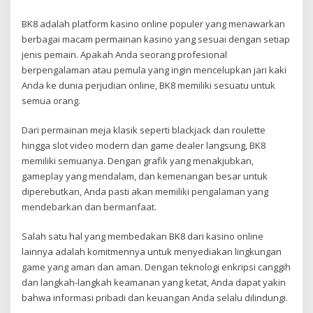
BK8 adalah platform kasino online populer yang menawarkan
berbagai macam permainan kasino yang sesuai dengan setiap
jenis pemain. Apakah Anda seorang profesional
berpengalaman atau pemula yang ingin mencelupkan jari kaki
Anda ke dunia perjudian online, BK8 memiliki sesuatu untuk
semua orang.
Dari permainan meja klasik seperti blackjack dan roulette
hingga slot video modern dan game dealer langsung, BK8
memiliki semuanya. Dengan grafik yang menakjubkan,
gameplay yang mendalam, dan kemenangan besar untuk
diperebutkan, Anda pasti akan memiliki pengalaman yang
mendebarkan dan bermanfaat.
Salah satu hal yang membedakan BK8 dari kasino online
lainnya adalah komitmennya untuk menyediakan lingkungan
game yang aman dan aman. Dengan teknologi enkripsi canggih
dan langkah-langkah keamanan yang ketat, Anda dapat yakin
bahwa informasi pribadi dan keuangan Anda selalu dilindungi.