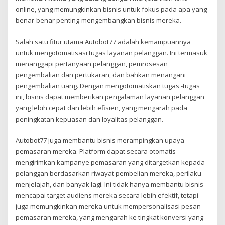
online, yang memungkinkan bisnis untuk fokus pada apa yang
benar-benar penting-mengembangkan bisnis mereka.
Salah satu fitur utama Autobot77 adalah kemampuannya
untuk mengotomatisasi tugas layanan pelanggan. Ini termasuk
menanggapi pertanyaan pelanggan, pemrosesan
pengembalian dan pertukaran, dan bahkan menangani
pengembalian uang. Dengan mengotomatiskan tugas -tugas
ini, bisnis dapat memberikan pengalaman layanan pelanggan
yang lebih cepat dan lebih efisien, yang mengarah pada
peningkatan kepuasan dan loyalitas pelanggan.
Autobot77 juga membantu bisnis merampingkan upaya
pemasaran mereka. Platform dapat secara otomatis
mengirimkan kampanye pemasaran yang ditargetkan kepada
pelanggan berdasarkan riwayat pembelian mereka, perilaku
menjelajah, dan banyak lagi. Ini tidak hanya membantu bisnis
mencapai target audiens mereka secara lebih efektif, tetapi
juga memungkinkan mereka untuk mempersonalisasi pesan
pemasaran mereka, yang mengarah ke tingkat konversi yang