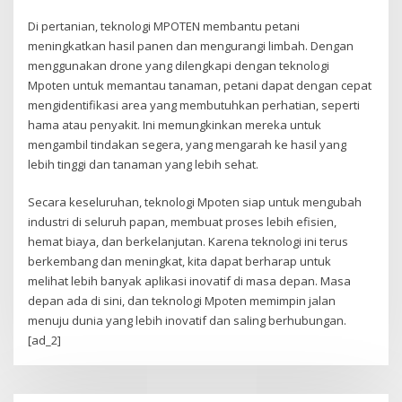
Di pertanian, teknologi MPOTEN membantu petani
meningkatkan hasil panen dan mengurangi limbah. Dengan
menggunakan drone yang dilengkapi dengan teknologi
Mpoten untuk memantau tanaman, petani dapat dengan cepat
mengidentifikasi area yang membutuhkan perhatian, seperti
hama atau penyakit. Ini memungkinkan mereka untuk
mengambil tindakan segera, yang mengarah ke hasil yang
lebih tinggi dan tanaman yang lebih sehat.
Secara keseluruhan, teknologi Mpoten siap untuk mengubah
industri di seluruh papan, membuat proses lebih efisien,
hemat biaya, dan berkelanjutan. Karena teknologi ini terus
berkembang dan meningkat, kita dapat berharap untuk
melihat lebih banyak aplikasi inovatif di masa depan. Masa
depan ada di sini, dan teknologi Mpoten memimpin jalan
menuju dunia yang lebih inovatif dan saling berhubungan.
[ad_2]