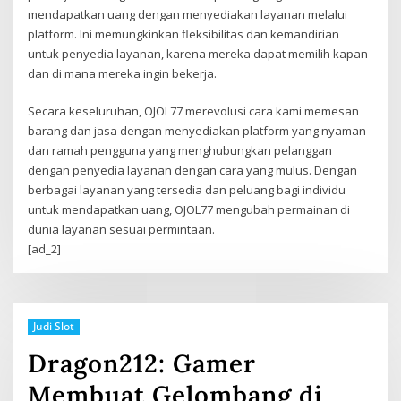
mendapatkan uang dengan menyediakan layanan melalui
platform. Ini memungkinkan fleksibilitas dan kemandirian
untuk penyedia layanan, karena mereka dapat memilih kapan
dan di mana mereka ingin bekerja.
Secara keseluruhan, OJOL77 merevolusi cara kami memesan
barang dan jasa dengan menyediakan platform yang nyaman
dan ramah pengguna yang menghubungkan pelanggan
dengan penyedia layanan dengan cara yang mulus. Dengan
berbagai layanan yang tersedia dan peluang bagi individu
untuk mendapatkan uang, OJOL77 mengubah permainan di
dunia layanan sesuai permintaan.
[ad_2]
Judi Slot
Dragon212: Gamer
Membuat Gelombang di