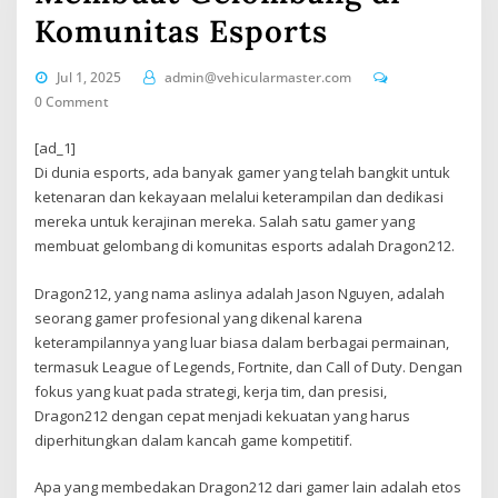
Komunitas Esports
Jul 1, 2025
admin@vehicularmaster.com
0 Comment
[ad_1]
Di dunia esports, ada banyak gamer yang telah bangkit untuk
ketenaran dan kekayaan melalui keterampilan dan dedikasi
mereka untuk kerajinan mereka. Salah satu gamer yang
membuat gelombang di komunitas esports adalah Dragon212.
Dragon212, yang nama aslinya adalah Jason Nguyen, adalah
seorang gamer profesional yang dikenal karena
keterampilannya yang luar biasa dalam berbagai permainan,
termasuk League of Legends, Fortnite, dan Call of Duty. Dengan
fokus yang kuat pada strategi, kerja tim, dan presisi,
Dragon212 dengan cepat menjadi kekuatan yang harus
diperhitungkan dalam kancah game kompetitif.
Apa yang membedakan Dragon212 dari gamer lain adalah etos