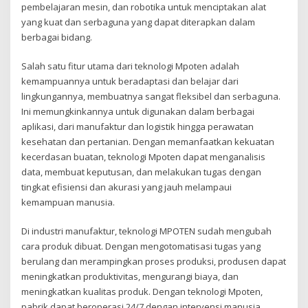
pembelajaran mesin, dan robotika untuk menciptakan alat
yang kuat dan serbaguna yang dapat diterapkan dalam
berbagai bidang.
Salah satu fitur utama dari teknologi Mpoten adalah
kemampuannya untuk beradaptasi dan belajar dari
lingkungannya, membuatnya sangat fleksibel dan serbaguna.
Ini memungkinkannya untuk digunakan dalam berbagai
aplikasi, dari manufaktur dan logistik hingga perawatan
kesehatan dan pertanian. Dengan memanfaatkan kekuatan
kecerdasan buatan, teknologi Mpoten dapat menganalisis
data, membuat keputusan, dan melakukan tugas dengan
tingkat efisiensi dan akurasi yang jauh melampaui
kemampuan manusia.
Di industri manufaktur, teknologi MPOTEN sudah mengubah
cara produk dibuat. Dengan mengotomatisasi tugas yang
berulang dan merampingkan proses produksi, produsen dapat
meningkatkan produktivitas, mengurangi biaya, dan
meningkatkan kualitas produk. Dengan teknologi Mpoten,
pabrik dapat beroperasi 24/7 dengan intervensi manusia