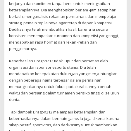
kerjanya dan komitmen tanpa henti untuk meningkatkan
keterampilannya. Dia menghabiskan berjam -jam setiap hari
berlatih, menganalisis rekaman permainan, dan mempelajari
strategi pemain top lainnya agar tetap di depan kompetisi.
Dedikasinya telah membuahkan hasil, karena ia secara
konsisten menempatkan turnamen dan kompetisi yang tinggi,
mendapatkan rasa hormat dari rekan -rekan dan
penggemarnya.
Keberhasilan Dragon212 tidak luput dari perhatian oleh
organisasi dan sponsor esports utama. Dia telah
mendapatkan kesepakatan dukungan yang menguntungkan
dengan beberapa nama terbesar dalam permainan,
memungkinkannya untuk fokus pada keahliannya penuh
waktu dan bersaing dalam turnamen berisiko tinggi di seluruh
dunia.
Tapi dampak Dragon212 melampaui keterampilan dan
keberhasilannya dalam bermain game. Ia juga dikenal karena
sikap positif, sportivitas, dan dedikasinya untuk memberikan