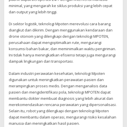
minimal, yang mengarah ke siklus produksi yang lebih cepat
dan output yang lebih tinggi.
Di sektor logistik, teknologi Mpoten merevolusi cara barang
diangkut dan dikirim. Dengan menggunakan kendaraan dan
drone otonom yang dilengkapi dengan teknologi MPOTEN,
perusahaan dapat mengoptimalkan rute, mengurangi
konsumsi bahan bakar, dan meminimalkan waktu pengiriman.
Ini tidak hanya meningkatkan efisiensi tetapi juga mengurangi
dampak lingkungan dari transportasi.
Dalam industri perawatan kesehatan, teknologi Mpoten
digunakan untuk meningkatkan perawatan pasien dan
merampingkan proses medis. Dengan menganalisis data
pasien dan mengidentifikasi pola, teknologi MPOTEN dapat
membantu dokter membuat diagnosis yang lebih akurat dan
merekomendasikan rencana perawatan yang dipersonalisasi.
Selain itu, robot yang dilengkapi dengan teknologi Mpoten
dapat membantu dalam operasi, mengurangi risiko kesalahan
manusia dan meningkatkan hasil pasien.