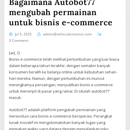
Bagaimana Autobot77
mengubah permainan
untuk bisnis e-commerce
Jul 5, 2025
admin@vehicularmaster.com
0 Comment
[ad_1]
Bisnis e-commerce telah melihat pertumbuhan yang luar biasa
dalam beberapa tahun terakhir, dengan semakin banyak
konsumen beralih ke belanja online untuk kebutuhan sehari-
hari mereka. Namun, dengan pertumbuhan ini muncul
meningkatnya persaingan, menyulitkan bisnis e-commerce
untuk menonjol di pasar yang ramai. Di situlah autobot77
masuk.
Autobot77 adalah platform pengubah permainan yang
merevolusi cara bisnis e-commerce beroperasi. Perangkat
lunak inovatif ini mengotomatiskan banyak tugas yang
memakan waktu yang datang dengan menjalankan toko