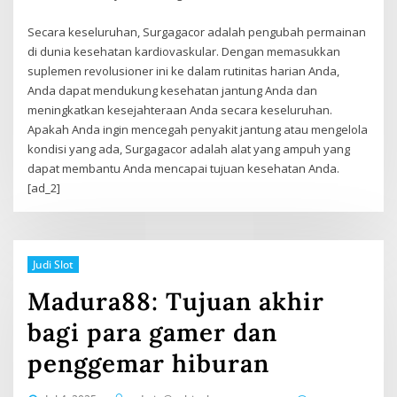
Secara keseluruhan, Surgagacor adalah pengubah permainan
di dunia kesehatan kardiovaskular. Dengan memasukkan
suplemen revolusioner ini ke dalam rutinitas harian Anda,
Anda dapat mendukung kesehatan jantung Anda dan
meningkatkan kesejahteraan Anda secara keseluruhan.
Apakah Anda ingin mencegah penyakit jantung atau mengelola
kondisi yang ada, Surgagacor adalah alat yang ampuh yang
dapat membantu Anda mencapai tujuan kesehatan Anda.
[ad_2]
Judi Slot
Madura88: Tujuan akhir
bagi para gamer dan
penggemar hiburan