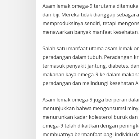
Asam lemak omega-9 terutama ditemukan 
dan biji. Mereka tidak dianggap sebagai
memproduksinya sendiri, tetapi mengon
menawarkan banyak manfaat kesehatan.
Salah satu manfaat utama asam lemak 
peradangan dalam tubuh. Peradangan kro
termasuk penyakit jantung, diabetes, d
makanan kaya omega-9 ke dalam makan
peradangan dan melindungi kesehatan A
Asam lemak omega-9 juga berperan dala
menunjukkan bahwa mengonsumsi minyak
menurunkan kadar kolesterol buruk dan m
omega-9 telah dikaitkan dengan peningkat
membuatnya bermanfaat bagi individu de