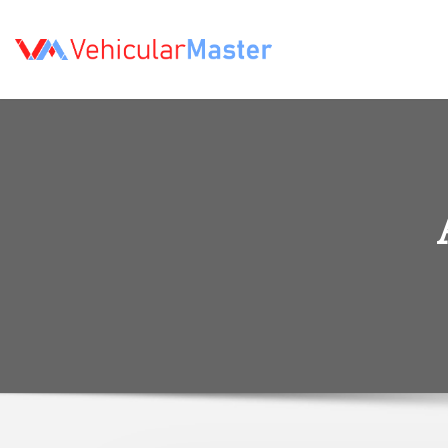
Skip
to
content