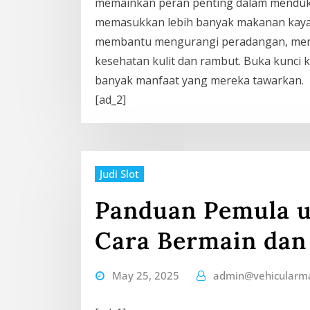
memainkan peran penting dalam menduk
memasukkan lebih banyak makanan kaya
membantu mengurangi peradangan, men
kesehatan kulit dan rambut. Buka kunci
banyak manfaat yang mereka tawarkan.
[ad_2]
Judi Slot
Panduan Pemula 
Cara Bermain da
May 25, 2025
admin@vehicularm