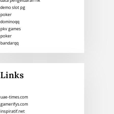
data pengeluaran hk
demo slot pg
poker
dominoqq
pkv games
poker
bandarqq
Links
uae-times.com
gamerifys.com
inspiratif.net