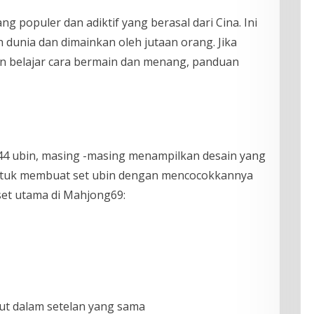
 populer dan adiktif yang berasal dari Cina. Ini
 dunia dan dimainkan oleh jutaan orang. Jika
n belajar cara bermain dan menang, panduan
44 ubin, masing -masing menampilkan desain yang
untuk membuat set ubin dengan mencocokkannya
 set utama di Mahjong69:
urut dalam setelan yang sama