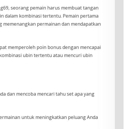
69, seorang pemain harus membuat tangan
 dalam kombinasi tertentu. Pemain pertama
ng memenangkan permainan dan mendapatkan
dapat memperoleh poin bonus dengan mencapai
kombinasi ubin tertentu atau mencuri ubin
nda dan mencoba mencari tahu set apa yang
 permainan untuk meningkatkan peluang Anda