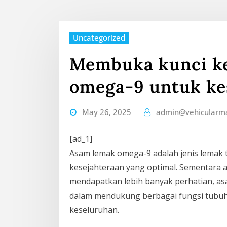
Uncategorized
Membuka kunci k
omega-9 untuk ke
May 26, 2025
admin@vehicularm
[ad_1]
Asam lemak omega-9 adalah jenis lemak 
kesejahteraan yang optimal. Sementara
mendapatkan lebih banyak perhatian, a
dalam mendukung berbagai fungsi tubu
keseluruhan.