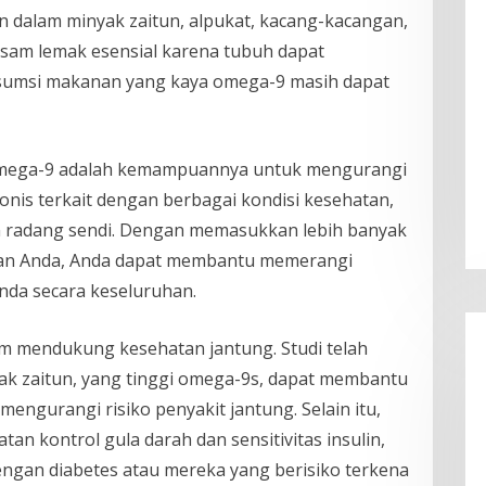
dalam minyak zaitun, alpukat, kacang-kacangan,
 asam lemak esensial karena tubuh dapat
sumsi makanan yang kaya omega-9 masih dapat
omega-9 adalah kemampuannya untuk mengurangi
nis terkait dengan berbagai kondisi kesehatan,
an radang sendi. Dengan memasukkan lebih banyak
an Anda, Anda dapat membantu memerangi
nda secara keseluruhan.
m mendukung kesehatan jantung. Studi telah
 zaitun, yang tinggi omega-9s, dapat membantu
engurangi risiko penyakit jantung. Selain itu,
an kontrol gula darah dan sensitivitas insulin,
ngan diabetes atau mereka yang berisiko terkena