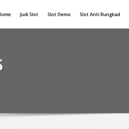
Home
Judi Slot
Slot Demo
Slot Anti Rungkad
5