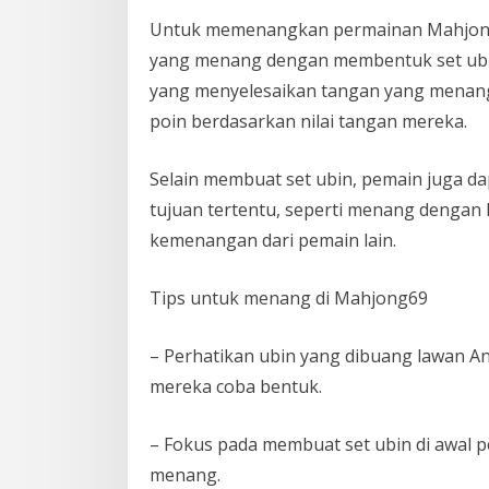
Untuk memenangkan permainan Mahjong
yang menang dengan membentuk set ubin
yang menyelesaikan tangan yang mena
poin berdasarkan nilai tangan mereka.
Selain membuat set ubin, pemain juga 
tujuan tertentu, seperti menang dengan 
kemenangan dari pemain lain.
Tips untuk menang di Mahjong69
– Perhatikan ubin yang dibuang lawan A
mereka coba bentuk.
– Fokus pada membuat set ubin di awal
menang.